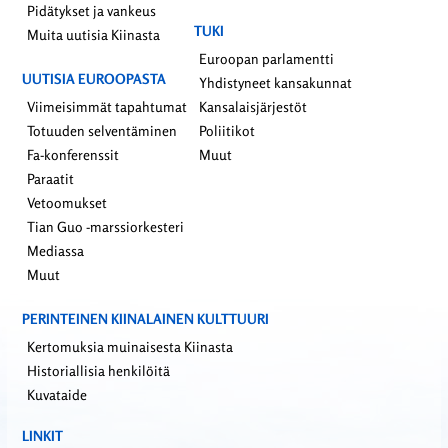
Pidätykset ja vankeus
TUKI
Muita uutisia Kiinasta
Euroopan parlamentti
UUTISIA EUROOPASTA
Yhdistyneet kansakunnat
Viimeisimmät tapahtumat
Kansalaisjärjestöt
Totuuden selventäminen
Poliitikot
Fa-konferenssit
Muut
Paraatit
Vetoomukset
Tian Guo -marssiorkesteri
Mediassa
Muut
PERINTEINEN KIINALAINEN KULTTUURI
Kertomuksia muinaisesta Kiinasta
Historiallisia henkilöitä
Kuvataide
LINKIT