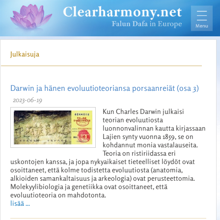
Julkaisuja
Darwin ja hänen evoluutioteoriansa porsaanreiät (osa 3)
2023-06-19
Kun Charles Darwin julkaisi
teorian evoluutiosta
luonnonvalinnan kautta kirjassaan
Lajien synty vuonna 1859, se on
kohdannut monia vastalauseita.
Teoria on ristiriidassa eri
uskontojen kanssa, ja jopa nykyaikaiset tieteelliset löydöt ovat
osoittaneet, että kolme todistetta evoluutiosta (anatomia,
alkioiden samankaltaisuus ja arkeologia) ovat perusteettomia.
Molekyylibiologia ja genetiikka ovat osoittaneet, että
evoluutioteoria on mahdotonta.
lisää ...