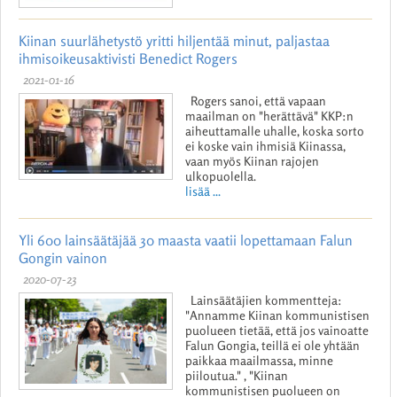
Kiinan suurlähetystö yritti hiljentää minut, paljastaa
ihmisoikeusaktivisti Benedict Rogers
2021-01-16
Rogers sanoi, että vapaan
maailman on "herättävä" KKP:n
aiheuttamalle uhalle, koska sorto
ei koske vain ihmisiä Kiinassa,
vaan myös Kiinan rajojen
ulkopuolella.
lisää ...
Yli 600 lainsäätäjää 30 maasta vaatii lopettamaan Falun
Gongin vainon
2020-07-23
Lainsäätäjien kommentteja:
"Annamme Kiinan kommunistisen
puolueen tietää, että jos vainoatte
Falun Gongia, teillä ei ole yhtään
paikkaa maailmassa, minne
piiloutua." , "Kiinan
kommunistisen puolueen on