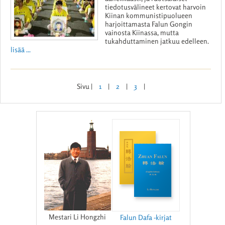
tiedotusvälineet kertovat harvoin
Kiinan kommunistipuolueen
harjoittamasta Falun Gongin
vainosta Kiinassa, mutta
tukahduttaminen jatkuu edelleen.
lisää ...
Sivu |
1
|
2
|
3
|
Mestari Li Hongzhi
Falun Dafa -kirjat