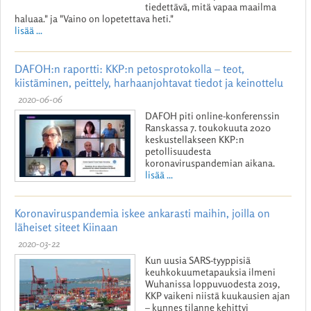
tiedettävä, mitä vapaa maailma
haluaa." ja "Vaino on lopetettava heti."
lisää ...
DAFOH:n raportti: KKP:n petosprotokolla – teot,
kiistäminen, peittely, harhaanjohtavat tiedot ja keinottelu
2020-06-06
DAFOH piti online-konferenssin
Ranskassa 7. toukokuuta 2020
keskustellakseen KKP:n
petollisuudesta
koronaviruspandemian aikana.
lisää ...
Koronaviruspandemia iskee ankarasti maihin, joilla on
läheiset siteet Kiinaan
2020-03-22
Kun uusia SARS-tyyppisiä
keuhkokuumetapauksia ilmeni
Wuhanissa loppuvuodesta 2019,
KKP vaikeni niistä kuukausien ajan
– kunnes tilanne kehittyi