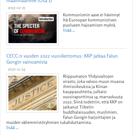
maailmaamme (Osa 1)
2023-02-25
Kommunismin aave ei hävinnyt
Itä-Euroopan kommunistisen
puolueen hajoamisen myötä.
lisää ...
CECC:n vuoden 2022 vuosikertomus: KKP jatkaa Falun
Gongin vainoamista
2022-11-24
Riippumaton Yhdysvaltojen
virasto, joka valvoo muun muassa
ihmisoikeuksia ja Kiinan
kauppasuhteita, julkaisi
vuosiraporttinsa 14. marraskuuta
2022. Siinä todettiin, että KKP on
jatkanut Tiibetin
buddhalaisuuden, muslimien,
Falun Gongin harjoittajien ja
muiden vähemmistöryhmien tukahduttamista.
lisää ...