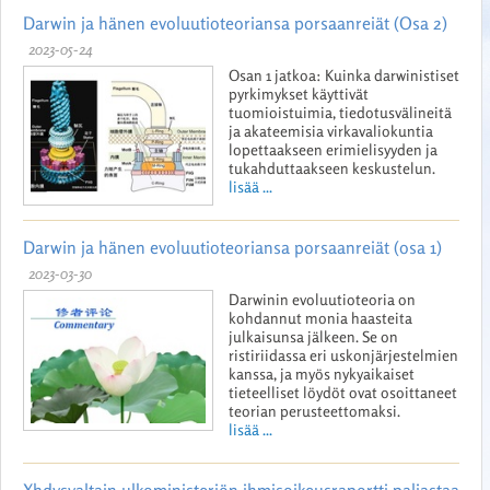
Darwin ja hänen evoluutioteoriansa porsaanreiät (Osa 2)
2023-05-24
Osan 1 jatkoa: Kuinka darwinistiset
pyrkimykset käyttivät
tuomioistuimia, tiedotusvälineitä
ja akateemisia virkavaliokuntia
lopettaakseen erimielisyyden ja
tukahduttaakseen keskustelun.
lisää ...
Darwin ja hänen evoluutioteoriansa porsaanreiät (osa 1)
2023-03-30
Darwinin evoluutioteoria on
kohdannut monia haasteita
julkaisunsa jälkeen. Se on
ristiriidassa eri uskonjärjestelmien
kanssa, ja myös nykyaikaiset
tieteelliset löydöt ovat osoittaneet
teorian perusteettomaksi.
lisää ...