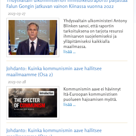
Yhdysvaltain ulkoministeriön ihmisoikeusraportti paljastaa
Falun Gongin jatkuvan vainon Kiinassa vuonna 2022
2023-03-27
Yhdysvaltain ulkoministeri Antony
Blinken sanoi, että raportin
tarkoituksena on tarjota resurssi
ihmisarvon suojelemiseksi ja
ylläpitämiseksi kaikkialla
maailmassa.
lisää ...
Johdanto: Kuinka kommunismin aave hallitsee
maailmaamme (Osa 2)
2023-02-28
Kommunismin aave ei hävinnyt
Itä-Euroopan kommunistisen
puolueen hajoamisen myötä.
lisää ...
Johdanto: Kuinka kommunismin aave hallitsee