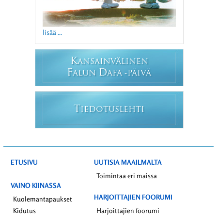
lisää ...
K
ANSAINVÄLINEN
F
D
ALUN
AFA -PÄIVÄ
T
IEDOTUSLEHTI
ETUSIVU
UUTISIA MAAILMALTA
Toimintaa eri maissa
VAINO KIINASSA
HARJOITTAJIEN FOORUMI
Kuolemantapaukset
Kidutus
Harjoittajien foorumi