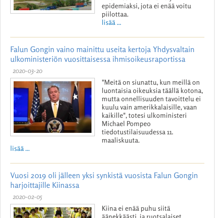
epidemiaksi, jota ei enää voitu
piilottaa.
lisää ...
Falun Gongin vaino mainittu useita kertoja Yhdysvaltain
ulkoministeriön vuosittaisessa ihmisoikeusraportissa
2020-03-20
"Meitä on siunattu, kun meillä on
luontaisia oikeuksia täällä kotona,
mutta onnellisuuden tavoittelu ei
kuulu vain amerikkalaisille, vaan
kaikille", totesi ulkoministeri
Michael Pompeo
tiedotustilaisuudessa 11.
maaliskuuta.
lisää ...
Vuosi 2019 oli jälleen yksi synkistä vuosista Falun Gongin
harjoittajille Kiinassa
2020-02-05
Kiina ei enää puhu siitä
äänekkäästi, ja ruotsalaiset