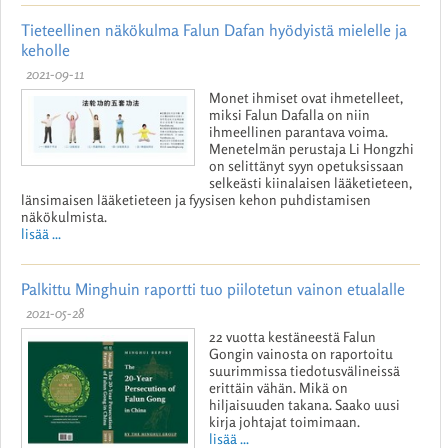
Tieteellinen näkökulma Falun Dafan hyödyistä mielelle ja
keholle
2021-09-11
Monet ihmiset ovat ihmetelleet,
miksi Falun Dafalla on niin
ihmeellinen parantava voima.
Menetelmän perustaja Li Hongzhi
on selittänyt syyn opetuksissaan
selkeästi kiinalaisen lääketieteen,
länsimaisen lääketieteen ja fyysisen kehon puhdistamisen
näkökulmista.
lisää ...
Palkittu Minghuin raportti tuo piilotetun vainon etualalle
2021-05-28
22 vuotta kestäneestä Falun
Gongin vainosta on raportoitu
suurimmissa tiedotusvälineissä
erittäin vähän. Mikä on
hiljaisuuden takana. Saako uusi
kirja johtajat toimimaan.
lisää ...