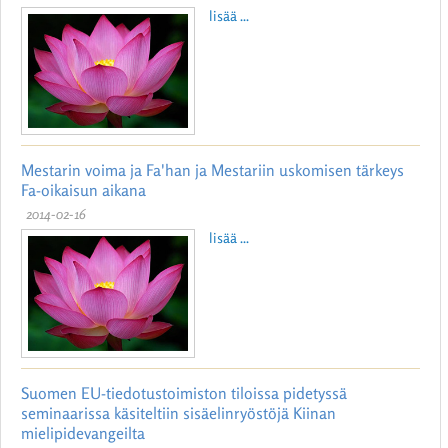
lisää ...
Mestarin voima ja Fa'han ja Mestariin uskomisen tärkeys
Fa-oikaisun aikana
2014-02-16
lisää ...
Suomen EU-tiedotustoimiston tiloissa pidetyssä
seminaarissa käsiteltiin sisäelinryöstöjä Kiinan
mielipidevangeilta