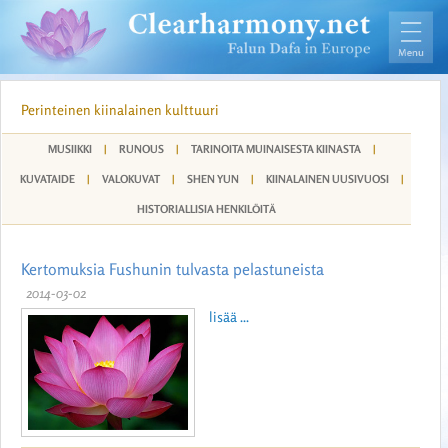
Perinteinen kiinalainen kulttuuri
MUSIIKKI
|
RUNOUS
|
TARINOITA MUINAISESTA KIINASTA
|
KUVATAIDE
|
VALOKUVAT
|
SHEN YUN
|
KIINALAINEN UUSIVUOSI
|
HISTORIALLISIA HENKILÖITÄ
Kertomuksia Fushunin tulvasta pelastuneista
2014-03-02
lisää ...