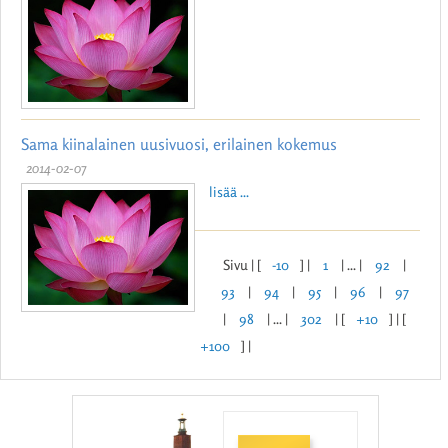
Sama kiinalainen uusivuosi, erilainen kokemus
2014-02-07
lisää ...
Sivu | [
-10
] |
1
| ... |
92
|
93
|
94
|
95
|
96
|
97
|
98
| ... |
302
| [
+10
] | [
+100
] |