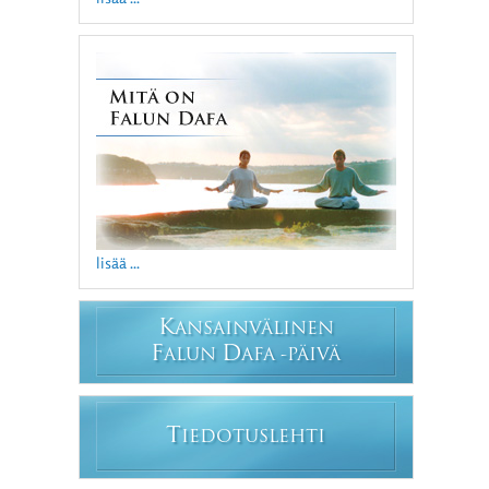
lisää ...
K
ANSAINVÄLINEN
F
D
ALUN
AFA -PÄIVÄ
T
IEDOTUSLEHTI