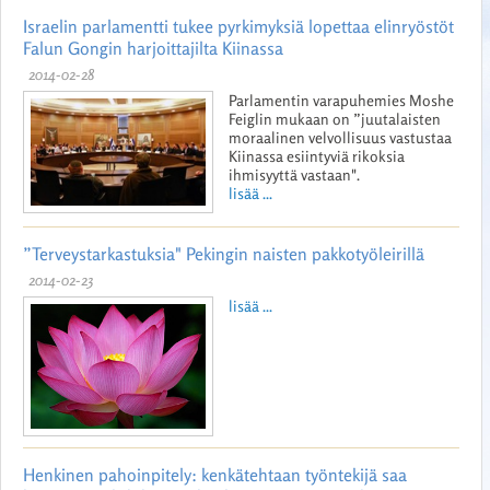
Israelin parlamentti tukee pyrkimyksiä lopettaa elinryöstöt
Falun Gongin harjoittajilta Kiinassa
2014-02-28
Parlamentin varapuhemies Moshe
Feiglin mukaan on ”juutalaisten
moraalinen velvollisuus vastustaa
Kiinassa esiintyviä rikoksia
ihmisyyttä vastaan".
lisää ...
”Terveystarkastuksia" Pekingin naisten pakkotyöleirillä
2014-02-23
lisää ...
Henkinen pahoinpitely: kenkätehtaan työntekijä saa