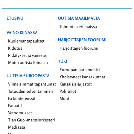
ETUSIVU
UUTISIA MAAILMALTA
Toimintaa eri maissa
VAINO KIINASSA
HARJOITTAJIEN FOORUMI
Kuolemantapaukset
Kidutus
Harjoittajien foorumi
Pidätykset ja vankeus
TUKI
Muita uutisia Kiinasta
Euroopan parlamentti
UUTISIA EUROOPASTA
Yhdistyneet kansakunnat
Viimeisimmät tapahtumat
Kansalaisjärjestöt
Totuuden selventäminen
Poliitikot
Fa-konferenssit
Muut
Paraatit
Vetoomukset
Tian Guo -marssiorkesteri
Mediassa