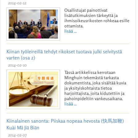
2014-02-12
Osallistujat painottivat
lisätutkimuksien tärkeyttä ja
ihmisoikeusrikosten rohkeaa esille
ottamista.
lisää ...
Kiinan työleireillä tehdyt rikokset tuotava julki selvitystä
varten (osa 2)
2014-02-10
Tässä artikkelissa kerrotaan
Minghuin tekemästä tarkasta
dokumentista, joka sisältää kuvia
ja yksityiskohtaista tietoa
harjoittajista, joita kidutettiin ja
pahoinpideltiin vankeusaikana.
lisää ...
Kiinalainen sanonta: Piiskaa nopeaa hevosta (快馬加鞭)
Kuài Mǎ Jiā Biān
2014-02-07