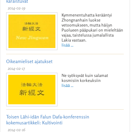
karaistuvat
2014-02-19
Kymmenentuhatta kerääntyi
Zhongnanhain luokse
vetoomukseen, mutta häijyn
Puolueen pääpukari on mieleltään
vajaa, taistelussa jumalallista
Lakia vastaan.
lisää ...
Oikeamieliset ajatukset
2014-02-17
Ne syöksyvät kuin salamat
kosmisiin korkeuksiin
lisää ...
Toisen Lähi-idän Falun Dafa-konferenssin
kokemusartikkeli: Kultivointi
2014-02-16