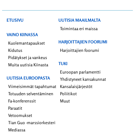
ETUSIVU
UUTISIA MAAILMALTA
Toimintaa eri maissa
VAINO KIINASSA
HARJOITTAJIEN FOORUMI
Kuolemantapaukset
Kidutus
Harjoittajien foorumi
Pidätykset ja vankeus
TUKI
Muita uutisia Kiinasta
Euroopan parlamentti
UUTISIA EUROOPASTA
Yhdistyneet kansakunnat
Viimeisimmät tapahtumat
Kansalaisjärjestöt
Totuuden selventäminen
Poliitikot
Fa-konferenssit
Muut
Paraatit
Vetoomukset
Tian Guo -marssiorkesteri
Mediassa