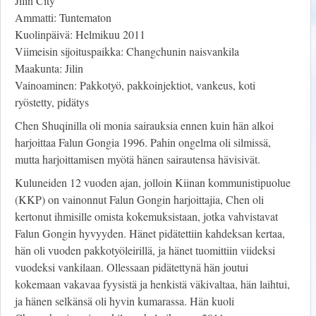
Jilin City
Ammatti: Tuntematon
Kuolinpäivä: Helmikuu 2011
Viimeisin sijoituspaikka: Changchunin naisvankila
Maakunta: Jilin
Vainoaminen: Pakkotyö, pakkoinjektiot, vankeus, koti
ryöstetty, pidätys
Chen Shuqinilla oli monia sairauksia ennen kuin hän alkoi
harjoittaa Falun Gongia 1996. Pahin ongelma oli silmissä,
mutta harjoittamisen myötä hänen sairautensa hävisivät.
Kuluneiden 12 vuoden ajan, jolloin Kiinan kommunistipuolue
(KKP) on vainonnut Falun Gongin harjoittajia, Chen oli
kertonut ihmisille omista kokemuksistaan, jotka vahvistavat
Falun Gongin hyvyyden. Hänet pidätettiin kahdeksan kertaa,
hän oli vuoden pakkotyöleirillä, ja hänet tuomittiin viideksi
vuodeksi vankilaan. Ollessaan pidätettynä hän joutui
kokemaan vakavaa fyysistä ja henkistä väkivaltaa, hän laihtui,
ja hänen selkänsä oli hyvin kumarassa. Hän kuoli