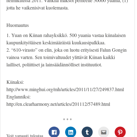
helmikuussa 2011. Vankila maksoi perheelle 50000 yuania, (1)
jotta he vaikenisivat kuolemasta.
Huomautus
1. Yuan on Kiinan rahayksikkö. 500 yuania vastaa kiinalaisen
kaupunkityöläisen keskimääräistä kuukausipalkkaa.
2. “610-virasto” on elin, joka on luotu erityisesti Falun Gongin
vainoa varten. Sen toimivaltuudet ylittävät Kiinan kaikki
lailliset, poliittiset ja lainsäädännölliset instituutiot.
Kiinaksi:
http://www.minghui.org/mh/articles/2011/11/27/249837.html
Englanniksi:
http://en.clearharmony.net/articles/201112/57489.html
* * *
Voit vapaasti tulostaa