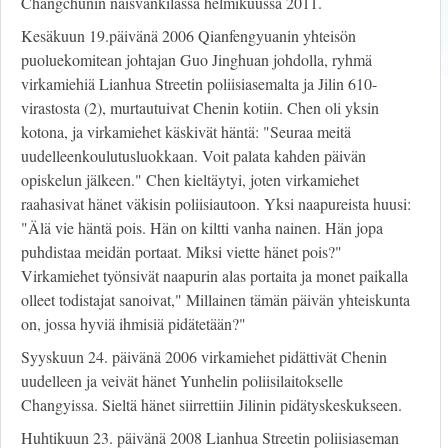
Changchunin naisvankilassa helmikuussa 2011.
Kesäkuun 19.päivänä 2006 Qianfengyuanin yhteisön
puoluekomitean johtajan Guo Jinghuan johdolla, ryhmä
virkamiehiä Lianhua Streetin poliisiasemalta ja Jilin 610-
virastosta (2), murtautuivat Chenin kotiin. Chen oli yksin
kotona, ja virkamiehet käskivät häntä: "Seuraa meitä
uudelleenkoulutusluokkaan. Voit palata kahden päivän
opiskelun jälkeen." Chen kieltäytyi, joten virkamiehet
raahasivat hänet väkisin poliisiautoon. Yksi naapureista huusi:
"Älä vie häntä pois. Hän on kiltti vanha nainen. Hän jopa
puhdistaa meidän portaat. Miksi viette hänet pois?"
Virkamiehet työnsivät naapurin alas portaita ja monet paikalla
olleet todistajat sanoivat," Millainen tämän päivän yhteiskunta
on, jossa hyviä ihmisiä pidätetään?"
Syyskuun 24. päivänä 2006 virkamiehet pidättivät Chenin
uudelleen ja veivät hänet Yunhelin poliisilaitokselle
Changyissa. Sieltä hänet siirrettiin Jilinin pidätyskeskukseen.
Huhtikuun 23. päivänä 2008 Lianhua Streetin poliisiaseman