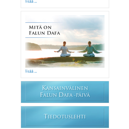
lisää ...
lisää ...
K
ANSAINVÄLINEN
F
D
ALUN
AFA -PÄIVÄ
T
IEDOTUSLEHTI