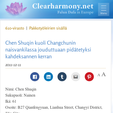
610-virasto
|
Pakkotyöleirien sisällä
Chen Shuqin kuoli Changchunin
naisvankilassa jouduttuaan pidätetyksi
kahdeksannen kerran
2011-12-11
Nimi: Chen Shuqin
Sukupuoli: Nainen
Ikä: 61
Osoite: B27 Qianfengyuan, Lianhua Street, Changyi District,