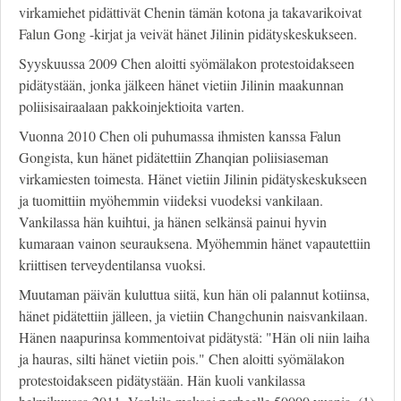
virkamiehet pidättivät Chenin tämän kotona ja takavarikoivat
Falun Gong -kirjat ja veivät hänet Jilinin pidätyskeskukseen.
Syyskuussa 2009 Chen aloitti syömälakon protestoidakseen
pidätystään, jonka jälkeen hänet vietiin Jilinin maakunnan
poliisisairaalaan pakkoinjektioita varten.
Vuonna 2010 Chen oli puhumassa ihmisten kanssa Falun
Gongista, kun hänet pidätettiin Zhanqian poliisiaseman
virkamiesten toimesta. Hänet vietiin Jilinin pidätyskeskukseen
ja tuomittiin myöhemmin viideksi vuodeksi vankilaan.
Vankilassa hän kuihtui, ja hänen selkänsä painui hyvin
kumaraan vainon seurauksena. Myöhemmin hänet vapautettiin
kriittisen terveydentilansa vuoksi.
Muutaman päivän kuluttua siitä, kun hän oli palannut kotiinsa,
hänet pidätettiin jälleen, ja vietiin Changchunin naisvankilaan.
Hänen naapurinsa kommentoivat pidätystä: "Hän oli niin laiha
ja hauras, silti hänet vietiin pois." Chen aloitti syömälakon
protestoidakseen pidätystään. Hän kuoli vankilassa