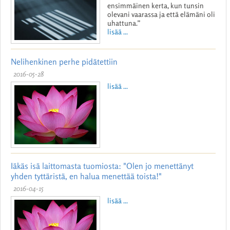
ensimmäinen kerta, kun tunsin
olevani vaarassa ja että elämäni oli
uhattuna.”
lisää ...
Nelihenkinen perhe pidätettiin
2016-05-28
lisää ...
Iäkäs isä laittomasta tuomiosta: "Olen jo menettänyt
yhden tyttäristä, en halua menettää toista!"
2016-04-15
lisää ...