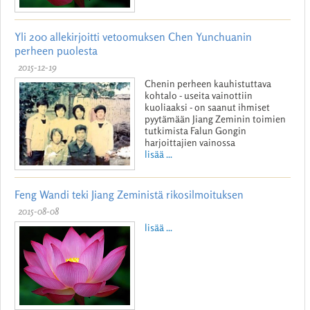
Yli 200 allekirjoitti vetoomuksen Chen Yunchuanin
perheen puolesta
2015-12-19
Chenin perheen kauhistuttava
kohtalo - useita vainottiin
kuoliaaksi - on saanut ihmiset
pyytämään Jiang Zeminin toimien
tutkimista Falun Gongin
harjoittajien vainossa
lisää ...
Feng Wandi teki Jiang Zeministä rikosilmoituksen
2015-08-08
lisää ...