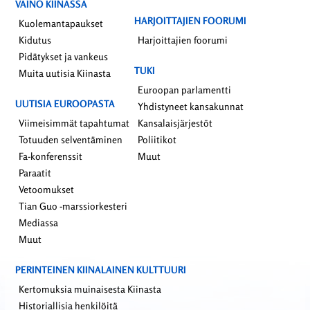
VAINO KIINASSA
HARJOITTAJIEN FOORUMI
Kuolemantapaukset
Kidutus
Harjoittajien foorumi
Pidätykset ja vankeus
TUKI
Muita uutisia Kiinasta
Euroopan parlamentti
UUTISIA EUROOPASTA
Yhdistyneet kansakunnat
Viimeisimmät tapahtumat
Kansalaisjärjestöt
Totuuden selventäminen
Poliitikot
Fa-konferenssit
Muut
Paraatit
Vetoomukset
Tian Guo -marssiorkesteri
Mediassa
Muut
PERINTEINEN KIINALAINEN KULTTUURI
Kertomuksia muinaisesta Kiinasta
Historiallisia henkilöitä