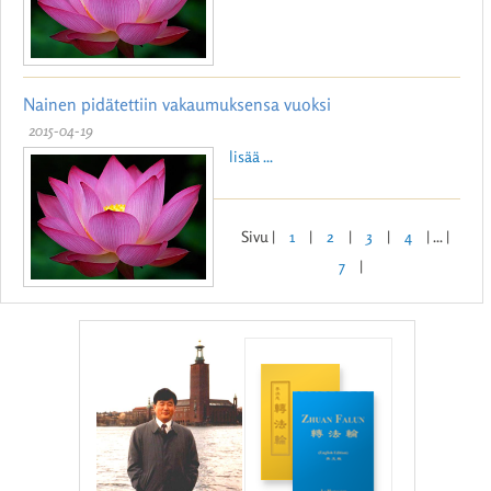
Nainen pidätettiin vakaumuksensa vuoksi
2015-04-19
lisää ...
Sivu |
1
|
2
|
3
|
4
| ... |
7
|