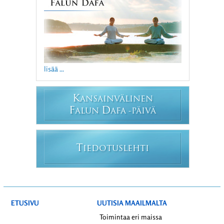
lisää ...
K
ANSAINVÄLINEN
F
D
ALUN
AFA -PÄIVÄ
T
IEDOTUSLEHTI
ETUSIVU
UUTISIA MAAILMALTA
Toimintaa eri maissa