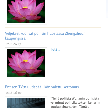
Veljekset kuolivat poliisin huostassa Zhengzhoun
kaupungissa
2016-06-25
lisää ...
Entisen TV:n uutispäällikön vaiettu kertomus
2016-06-09
"Neljä poliisia Wuhanin poliisista
vei minut poliisilaitoksen kellariin
kuulustelua varten. Tämä oli