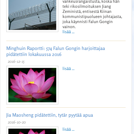
vankeusrangaistusta, koska hän
teki rikosilmoituksen Jiang
Zeministä, entisestä Kiinan
kommunistipuolueen johtajasta,
joka käynnisti Falun Gongin
vainon.
lisää ...
Minghuin Raportti: 574 Falun Gongin harjoittajaa
pidätettiin lokakuussa 2016
2016-12-15
lisää ...
Jia Maosheng pidätettiin, tytär pyytää apua
2016-10-20
lisää ...