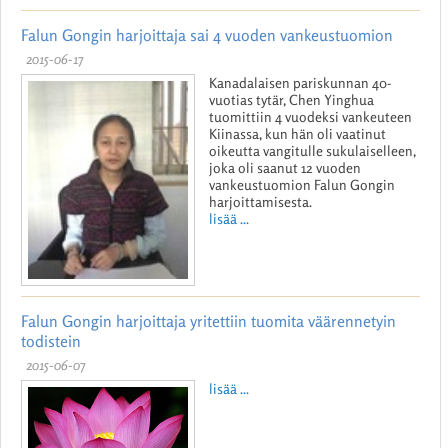
Falun Gongin harjoittaja sai 4 vuoden vankeustuomion
2015-06-17
Kanadalaisen pariskunnan 40-
vuotias tytär, Chen Yinghua
tuomittiin 4 vuodeksi vankeuteen
Kiinassa, kun hän oli vaatinut
oikeutta vangitulle sukulaiselleen,
joka oli saanut 12 vuoden
vankeustuomion Falun Gongin
harjoittamisesta.
lisää ...
Falun Gongin harjoittaja yritettiin tuomita väärennetyin
todistein
2015-06-07
lisää ...