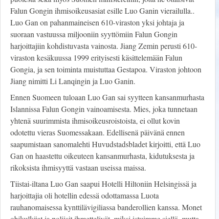
Falun Gongin ihmisoikeusasiat esille Luo Ganin vierailulla..
Luo Gan on pahanmaineisen 610-viraston yksi johtaja ja
suoraan vastuussa miljooniin syyttömiin Falun Gongin
harjoittajiin kohdistuvasta vainosta. Jiang Zemin perusti 610-
viraston kesäkuussa 1999 erityisesti käsittelemään Falun
Gongia, ja sen toiminta muistuttaa Gestapoa. Viraston johtoon
Jiang nimitti Li Lanqingin ja Luo Ganin.
Ennen Suomeen tuloaan Luo Gan sai syytteen kansanmurhasta
Islannissa Falun Gongin vainoamisesta. Mies, joka tunnetaan
yhtenä suurimmista ihmisoikeusroistoista, ei ollut kovin
odotettu vieras Suomessakaan. Edellisenä päivänä ennen
saapumistaan sanomalehti Huvudstadsbladet kirjoitti, että Luo
Gan on haastettu oikeuteen kansanmurhasta, kidutuksesta ja
rikoksista ihmisyyttä vastaan useissa maissa.
Tiistai-iltana Luo Gan saapui Hotelli Hiltoniin Helsingissä ja
harjoittajia oli hotellin edessä odottamassa Luota
rauhanomaisessa kynttilävigiliassa banderollien kanssa. Monet
ohikulkijat ja poliisit ihmettelivät, miksi istuimme siellä, mutta