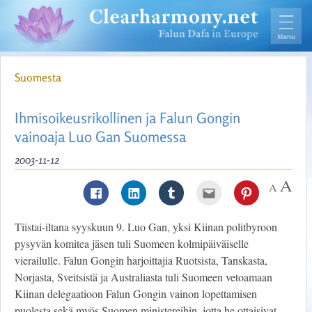
Suomesta
Ihmisoikeusrikollinen ja Falun Gongin
vainoaja Luo Gan Suomessa
2003-11-12
Tiistai-iltana syyskuun 9. Luo Gan, yksi Kiinan politbyroon
pysyvän komitea jäsen tuli Suomeen kolmipäiväiselle
vierailulle. Falun Gongin harjoittajia Ruotsista, Tanskasta,
Norjasta, Sveitsistä ja Australiasta tuli Suomeen vetoamaan
Kiinan delegaatioon Falun Gongin vainon lopettamisen
puolesta sekä myös Suomen ministereihin, jotta he ottaisivat