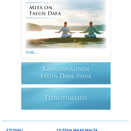
lisää ...
K
ANSAINVÄLINEN
F
D
ALUN
AFA -PÄIVÄ
T
IEDOTUSLEHTI
ETUSIVU
UUTISIA MAAILMALTA