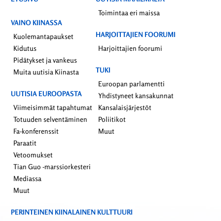
Toimintaa eri maissa
VAINO KIINASSA
HARJOITTAJIEN FOORUMI
Kuolemantapaukset
Kidutus
Harjoittajien foorumi
Pidätykset ja vankeus
TUKI
Muita uutisia Kiinasta
Euroopan parlamentti
UUTISIA EUROOPASTA
Yhdistyneet kansakunnat
Viimeisimmät tapahtumat
Kansalaisjärjestöt
Totuuden selventäminen
Poliitikot
Fa-konferenssit
Muut
Paraatit
Vetoomukset
Tian Guo -marssiorkesteri
Mediassa
Muut
PERINTEINEN KIINALAINEN KULTTUURI