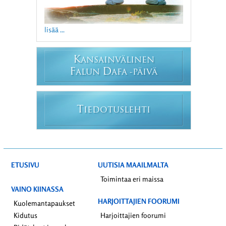
lisää ...
K
ANSAINVÄLINEN
F
D
ALUN
AFA -PÄIVÄ
T
IEDOTUSLEHTI
ETUSIVU
UUTISIA MAAILMALTA
Toimintaa eri maissa
VAINO KIINASSA
HARJOITTAJIEN FOORUMI
Kuolemantapaukset
Kidutus
Harjoittajien foorumi