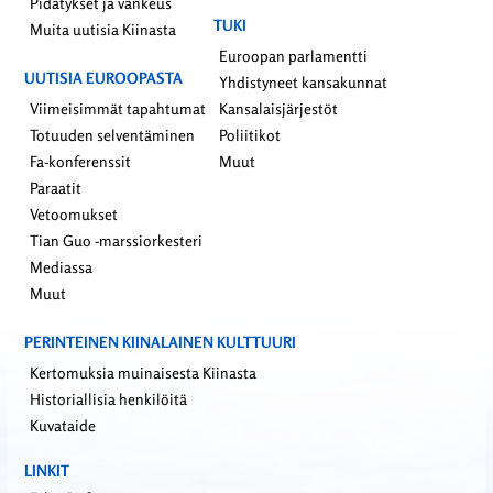
Pidätykset ja vankeus
TUKI
Muita uutisia Kiinasta
Euroopan parlamentti
UUTISIA EUROOPASTA
Yhdistyneet kansakunnat
Viimeisimmät tapahtumat
Kansalaisjärjestöt
Totuuden selventäminen
Poliitikot
Fa-konferenssit
Muut
Paraatit
Vetoomukset
Tian Guo -marssiorkesteri
Mediassa
Muut
PERINTEINEN KIINALAINEN KULTTUURI
Kertomuksia muinaisesta Kiinasta
Historiallisia henkilöitä
Kuvataide
LINKIT