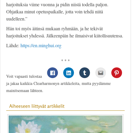
harjoituksia viime vuonna ja pidin niistä todella paljon.
Ohjatkaa minut opetuspaikalle, jotta voin tehdä niitä
uudelleen.”
Hän toi myös äitinsä mukaan ryhmään, ja he tekivät
harjoitukset yhdessä. Jälkeenpäin he ilmaisivat kiitollisuutensa.
Lähde:
https://en.minghui.org
* * *
Voit vapaasti tulostaa
ja jakaa kaikkia Clearharmonyn artikkeleita, mutta pyydämme
mainitsemaan lähteen.
Aiheeseen liittyvät artikkelit