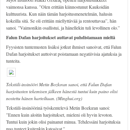
vaimonsa kanssa. ”Olen erittäin kiinnostunut Kaukoidän
kulttuurista. Kun näin tämän harjoitusmenetelmän, halusin
kokeilla sitä. Se oli erittäin miellyttävää ja rentouttavaa”, hän
sanoi. ”Vaimonikin osallistui, ja hänellekin tuli levollinen olo.”
Falun Dafan harjoitukset auttavat puhdistamaan mieltä
Fyysisten tuntemusten lisäksi jotkut ihmiset sanoivat, että Falun
Dafan harjoitukset auttoivat poistamaan negatiivisia ajatuksia ja
tunteita.
Tekstiili-insinööri Metin Bozkıran sanoi, että Falun Dafan
harjoitusten tekemisen jälkeen hänestä tuntui kuin paino olisi
nostettu hänen harteiltaan. (Minghui.org)
Tekstiili-insinöörinä työskentelevä Metin Bozkıran sanoi:
”Ennen kuin aloitin harjoitukset, mieleni oli hyvin levoton.
Tuntui kuin jokin olisi painanut minua. Tehdessäni harjoituksia
nuo tunteet kuitenkin katosivat.”