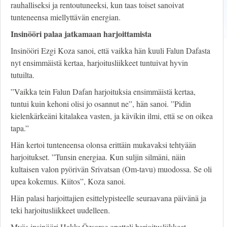
rauhalliseksi ja rentoutuneeksi, kun taas toiset sanoivat
tunteneensa miellyttävän energian.
Insinööri palaa jatkamaan harjoittamista
Insinööri Ezgi Koza sanoi, että vaikka hän kuuli Falun Dafasta
nyt ensimmäistä kertaa, harjoitusliikkeet tuntuivat hyvin
tutuilta.
”Vaikka tein Falun Dafan harjoituksia ensimmäistä kertaa,
tuntui kuin kehoni olisi jo osannut ne”, hän sanoi. ”Pidin
kielenkärkeäni kitalakea vasten, ja kävikin ilmi, että se on oikea
tapa.”
Hän kertoi tunteneensa olonsa erittäin mukavaksi tehtyään
harjoitukset. ”Tunsin energiaa. Kun suljin silmäni, näin
kultaisen valon pyörivän Srivatsan (Om-tavu) muodossa. Se oli
upea kokemus. Kiitos”, Koza sanoi.
Hän palasi harjoittajien esittelypisteelle seuraavana päivänä ja
teki harjoitusliikkeet uudelleen.
Myös insinööri Hakkı Özsaraç opetteli harjoitusliikkeet