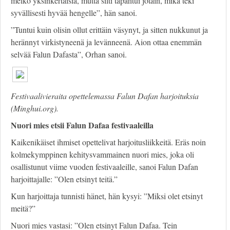
melko yksinkertaisia, mutta silti tapahtui jotain, mikä teki
syvällisesti hyvää hengelle”, hän sanoi.
”Tuntui kuin olisin ollut erittäin väsynyt, ja sitten nukkunut ja
herännyt virkistyneenä ja levänneenä. Aion ottaa enemmän
selvää Falun Dafasta”, Orhan sanoi.
Festivaalivieraita opettelemassa
Falun Dafan harjoituksia
(Minghui.org).
Nuori mies etsii Falun Dafaa festivaaleilla
Kaikenikäiset ihmiset opettelivat harjoitusliikkeitä. Eräs noin
kolmekymppinen kehitysvammainen nuori mies, joka oli
osallistunut viime vuoden festivaaleille, sanoi Falun Dafan
harjoittajalle: ”Olen etsinyt teitä.”
Kun harjoittaja tunnisti hänet, hän kysyi: ”Miksi olet etsinyt
meitä?”
Nuori mies vastasi: ”Olen etsinyt Falun Dafaa. Tein