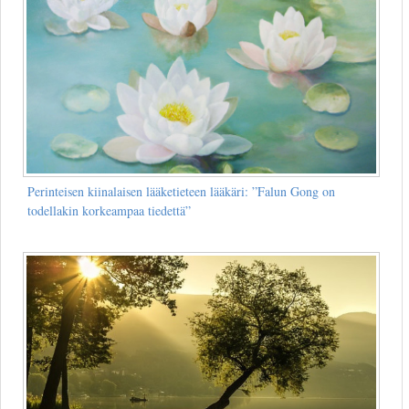
Perinteisen kiinalaisen lääketieteen lääkäri: ”Falun Gong on
todellakin korkeampaa tiedettä”