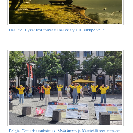
Han Jue: Hyvät teot toivat siunauksia yli 10 sukupolvelle
Belgia: Totuudenmukaisuus, Myötätunto ja Kärsivällisyys auttavat