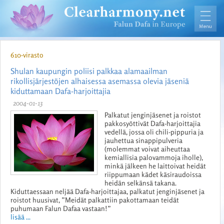
610-virasto
Shulan kaupungin poliisi palkkaa alamaailman
rikollisjärjestöjen alhaisessa asemassa olevia jäseniä
kiduttamaan Dafa-harjoittajia
2004-01-13
Palkatut jenginjäsenet ja roistot
pakkosyöttivät Dafa-harjoittajia
vedellä, jossa oli chili-pippuria ja
jauhettua sinappipulveria
(molemmat voivat aiheuttaa
kemiallisia palovammoja iholle),
minkä jälkeen he laittoivat heidät
riippumaan kädet käsiraudoissa
heidän selkänsä takana.
Kiduttaessaan neljää Dafa-harjoittajaa, palkatut jenginjäsenet ja
roistot huusivat, ”Meidät palkattiin pakottamaan teidät
puhumaan Falun Dafaa vastaan!”
lisää ...