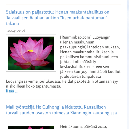
Salaisuus on paljastettu: Henan maakuntahallitus on
Taivaallisen Rauhan aukion "Itsemurhatapahtuman"
takana
2004-01-08
[Renminbao.com] Luoyangin
(Henan maakunnan
pääkaupungin) lähteiden mukaan,
Henan maakuntahallituksen ja
paikallisen kommunistipuolueen
johtajat oli määrätty
keskushallituksen eteen sen
jälkeen kun 309 ihmistä oli kuollut
joulupäivän tulipalossa
Luoyangissa viime joulukuussa. Heidät pakotettiin ottamaan syy
niskoilleen koko tapahtumasta.
lisää ...
Mallityöntekijä He Guihong'ia kidutettu Kansallisen
turvallisuuden osaston toimesta Xianningin kaupungissa
-
Heinäkuun 1. päivänä 2010,