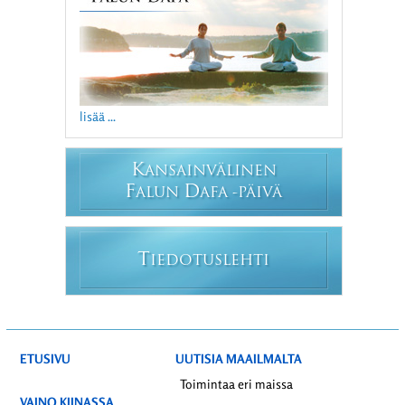
lisää ...
K
ANSAINVÄLINEN
F
D
ALUN
AFA -PÄIVÄ
T
IEDOTUSLEHTI
ETUSIVU
UUTISIA MAAILMALTA
Toimintaa eri maissa
VAINO KIINASSA