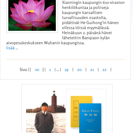
Xianningin kaupungin 610-viraston
henkilökuntaa ja poliiseja
kaupungin kansallisen
turvallisuuden osastolta,
pidättivät He Guihong'in hänen
ollessa töissä myymälässä.
Heinäkuun 2. päivänä hänet
lähetettiin Banqiaon kylän
aivopesukeskukseen Wuhanin kaupungissa.
lisää ...
Sivu | [
-10
] |
1
| ... |
19
|
20
|
21
|
22
|