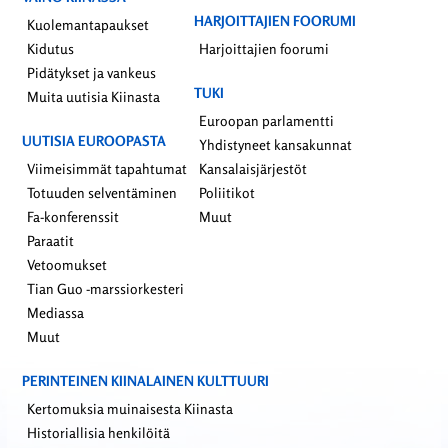
HARJOITTAJIEN FOORUMI
Kuolemantapaukset
Kidutus
Harjoittajien foorumi
Pidätykset ja vankeus
TUKI
Muita uutisia Kiinasta
Euroopan parlamentti
UUTISIA EUROOPASTA
Yhdistyneet kansakunnat
Viimeisimmät tapahtumat
Kansalaisjärjestöt
Totuuden selventäminen
Poliitikot
Fa-konferenssit
Muut
Paraatit
Vetoomukset
Tian Guo -marssiorkesteri
Mediassa
Muut
PERINTEINEN KIINALAINEN KULTTUURI
Kertomuksia muinaisesta Kiinasta
Historiallisia henkilöitä