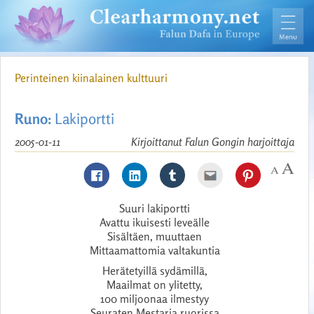
Perinteinen kiinalainen kulttuuri
Runo:
Lakiportti
2005-01-11
Kirjoittanut Falun Gongin harjoittaja
Suuri lakiportti
Avattu ikuisesti leveälle
Sisältäen, muuttaen
Mittaamattomia valtakuntia
Herätetyillä sydämillä,
Maailmat on ylitetty,
100 miljoonaa ilmestyy
Seuraten Mestaria ruorissa