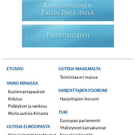
K
ANSAINVÄLINEN
F
D
ALUN
AFA -PÄIVÄ
T
IEDOTUSLEHTI
ETUSIVU
UUTISIA MAAILMALTA
Toimintaa eri maissa
VAINO KIINASSA
HARJOITTAJIEN FOORUMI
Kuolemantapaukset
Kidutus
Harjoittajien foorumi
Pidätykset ja vankeus
TUKI
Muita uutisia Kiinasta
Euroopan parlamentti
UUTISIA EUROOPASTA
Yhdistyneet kansakunnat
Viimeisimmät tapahtumat
Kansalaisjärjestöt