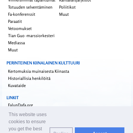
Totuuden selventäminen
Poliitikot
Fa-konferenssit
Muut
Paraatit
Vetoomukset
Tian Guo -marssiorkesteri
Mediassa
Muut
PERINTEINEN KIINALAINEN KULTTUURI
Kertomuksia muinaisesta Kiinasta
Historiallisia henkilöitä
Kuvataide
LINKIT
FalunDafa.org
Falun Dafa -informaatiokeskus
This website uses
Minghui.org
cookies to ensure
Riippumaton tutkimusraportti sisäelinryöstöistä
you get the best