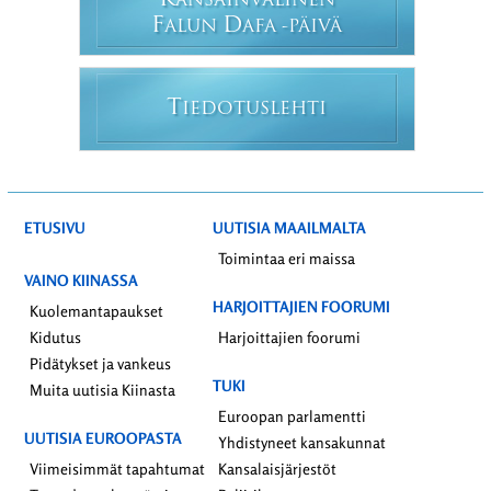
K
ANSAINVÄLINEN
F
D
ALUN
AFA -PÄIVÄ
T
IEDOTUSLEHTI
ETUSIVU
UUTISIA MAAILMALTA
Toimintaa eri maissa
VAINO KIINASSA
HARJOITTAJIEN FOORUMI
Kuolemantapaukset
Kidutus
Harjoittajien foorumi
Pidätykset ja vankeus
TUKI
Muita uutisia Kiinasta
Euroopan parlamentti
UUTISIA EUROOPASTA
Yhdistyneet kansakunnat
Viimeisimmät tapahtumat
Kansalaisjärjestöt