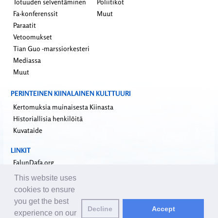
Totuuden selventäminen
Poliitikot
Fa-konferenssit
Muut
Paraatit
Vetoomukset
Tian Guo -marssiorkesteri
Mediassa
Muut
PERINTEINEN KIINALAINEN KULTTUURI
Kertomuksia muinaisesta Kiinasta
Historiallisia henkilöitä
Kuvataide
LINKIT
FalunDafa.org
Falun Dafa -informaatiokeskus
This website uses
Minghui.org
cookies to ensure
Riippumaton tutkimusraportti sisäelinryöstöistä
you get the best
Decline
Accept
Yhdeksän kommentaaria kommunistisesta puolueesta
experience on our