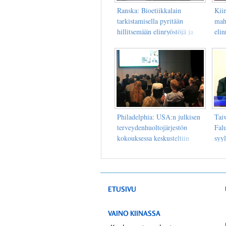
Ranska: Bioetiikkalain
Kiin
tarkistamisella pyritään
mah
hillitsemään elinryöstöjä ja
elin
elinkauppaa
Philadelphia: USA:n julkisen
Tai
terveydenhuoltojärjestön
Fal
kokouksessa keskusteltiin
syyl
Kiinan elinryöstöistä
ETUSIVU
VAINO KIINASSA