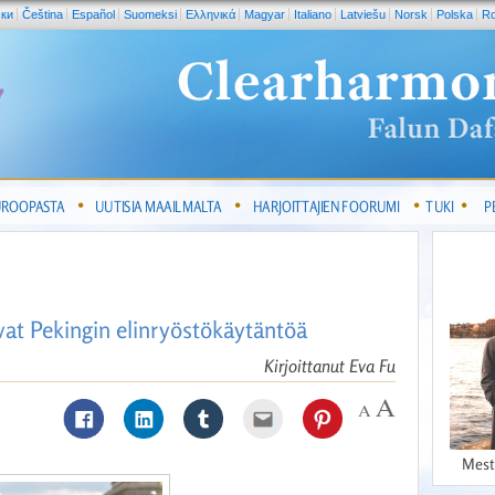
ски
Čeština
Español
Suomeksi
Ελληνικά
Magyar
Italiano
Latviešu
Norsk
Polska
R
UROOPASTA
UUTISIA MAAILMALTA
HARJOITTAJIEN FOORUMI
TUKI
P
avat Pekingin elinryöstökäytäntöä
Kirjoittanut Eva Fu
Mest