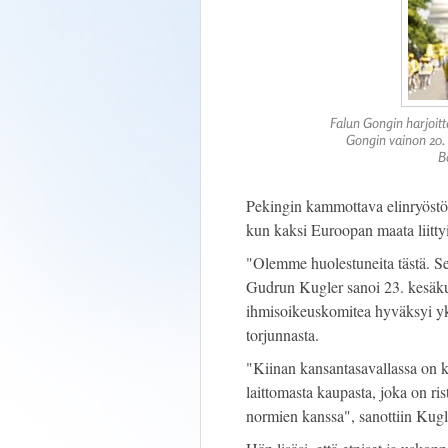
Falun Gongin harjoit
Gongin vainon 20.
B
Pekingin kammottava elinryöstö
kun kaksi Euroopan maata liitty
"Olemme huolestuneita tästä. Se
Gudrun Kugler sanoi 23. kesäku
ihmisoikeuskomitea hyväksyi yks
torjunnasta.
"Kiinan kansantasavallassa on ke
laittomasta kaupasta, joka on ris
normien kanssa", sanottiin Kugl