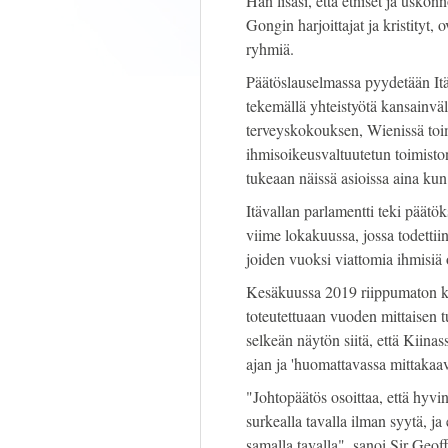
Hän lisäsi, että etniset ja usko
Gongin harjoittajat ja kristityt, 
ryhmiä.
Päätöslauselmassa pyydetään Itä
tekemällä yhteistyötä kansainvä
terveyskokouksen, Wienissä toi
ihmisoikeusvaltuutetun toimist
tukeaan näissä asioissa aina kun
Itävallan parlamentti teki päät
viime lokakuussa, jossa todettii
joiden vuoksi viattomia ihmisiä 
Kesäkuussa 2019 riippumaton k
toteutettuaan vuoden mittaisen t
selkeän näytön siitä, että Kiinas
ajan ja 'huomattavassa mittakaav
"Johtopäätös osoittaa, että hyvi
surkealla tavalla ilman syytä, j
samalla tavalla", sanoi Sir Ge