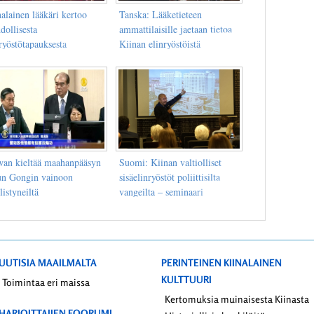
alainen lääkäri kertoo
Tanska: Lääketieteen
dollisesta
ammattilaisille jaetaan tietoa
ryöstötapauksesta
Kiinan elinryöstöistä
wan kieltää maahanpääsyn
Suomi: Kiinan valtiolliset
un Gongin vainoon
sisäelinryöstöt poliittisilta
listyneiltä
vangeilta – seminaari
UUTISIA MAAILMALTA
PERINTEINEN KIINALAINEN
KULTTUURI
Toimintaa eri maissa
Kertomuksia muinaisesta Kiinasta
HARJOITTAJIEN FOORUMI