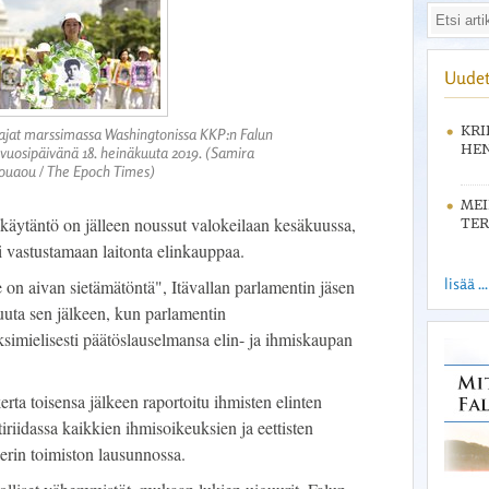
Uudet
KRI
tajat marssimassa Washingtonissa KKP:n Falun
HEN
 vuosipäivänä 18. heinäkuuta 2019. (Samira
ouaou / The Epoch Times)
ME
käytäntö on jälleen noussut valokeilaan kesäkuussa,
TER
i vastustamaan laitonta elinkauppaa.
lisää ...
 on aivan sietämätöntä", Itävallan parlamentin jäsen
uta sen jälkeen, kun parlamentin
imielisesti päätöslauselmansa elin- ja ihmiskaupan
rta toisensa jälkeen raportoitu ihmisten elinten
tiriidassa kaikkien ihmisoikeuksien ja eettisten
erin toimiston lausunnossa.