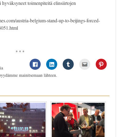
i hyväksyneet toimenpiteitä elinsiirtojen
es.com/austria-belgium-stand-up-to-beijings-forced-
4051.html
* * *
ia
 pyydämme mainitsemaan lähteen.