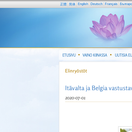
English
Deutsch
Français
Българ
正體
简体
ETUSIVU
VAINO KIINASSA
UUTISIA E
Elinryöstöt
Itävalta ja Belgia vastust
2020-07-01