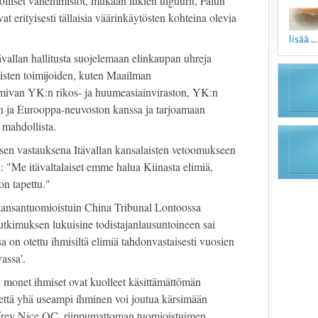
nnolliset vähemmistöt, mukaan lukien uiguurit, Falun
ovat erityisesti tällaisia väärinkäytösten kohteina olevia
lisää ...
vallan hallitusta suojelemaan elinkaupan uhreja
listen toimijoiden, kuten Maailman
mivan YK:n rikos- ja huumeasiainviraston, YK:n
on ja Eurooppa-neuvoston kanssa ja tarjoamaan
 mahdollista.
öksen vastauksena Itävallan kansalaisten vetoomukseen
n: "Me itävaltalaiset emme halua Kiinasta elimiä,
on tapettu."
ansantuomioistuin China Tribunal Lontoossa
utkimuksen lukuisine todistajanlausuntoineen sai
sa on otettu ihmisiltä elimiä tahdonvastaisesti vuosien
assa'.
n monet ihmiset ovat kuolleet käsittämättömän
a että yhä useampi ihminen voi joutua kärsimään
offrey Nice QC, riippumattoman tuomioistuimen