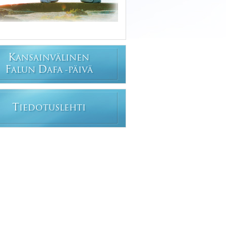
K
ANSAINVÄLINEN
F
D
ALUN
AFA -PÄIVÄ
T
IEDOTUSLEHTI