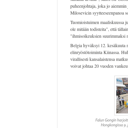
puheenjohtaja, joka jo aiemmin 
Milosevicin syytteeseenpanoa so
Tuomioistuimen maaliskuussa julk
ole mitään todisteita", että tälla
"ihmisoikeuksien suurimmaksi m
Belgia hyväksyi 12. kesäkuuta 
elinryöstötoiminta Kiinassa. Hu
virallisesti kansalaistensa matk
voivat johtaa 20 vuoden vankeu
Falun Gongin harjoitt
Hongkongissa 9. j