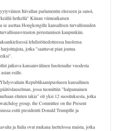
yytyväinen Itävallan parlamentin eleeseen ja sanoi,
ärkeällä hetkellä" Kiinan viimeaikaisen
a se asettaa Hongkongille kansallisen turvallisuuden
n turvallisuusviraston perustamisen kaupunkiin.
aksankielisessä lehdistötiedotteessa huolensa
rjoittajista, jotka "saattavat pian joutua
eiksi".
llut jatkuva kansainvälinen huolenaihe vuodesta
 asian esille.
 Yhdysvaltain Republikaanipuolueen kansallinen
 päätöslauselman, jossa tuomittiin "halpamainen
haan elinten takia” oli yksi 12 suosituksesta, jotka
[watchdog group, the Committee on the Present
ssa esitti presidentti Donald Trumpille ja
valta ja Italia ovat mukana luettelossa maista, jotka