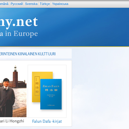
omână
Pусский
Svenska
Türkçe
Yкраїнська
ERINTEINEN KIINALAINEN KULTTUURI
ari Li Hongzhi
Falun Dafa -kirjat