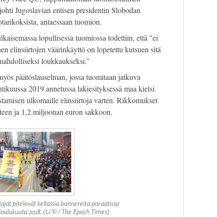
johti Jugoslavian entisen presidentin Slobodan
tarikoksista, antaessaan tuomion.
aisemassa lopullisessa tuomiossa todettiin, että "ei
inen elinsiirtojen väärinkäyttö on lopetettu kutsuen sitä
ahdolliseksi loukkaukseksi.”
myös päätöslauselman, jossa tuomitaan jatkuva
htikuussa 2019 annetussa lakiesityksessä maa kielsi
ustamisen ulkomaille elinsiirtoja varten. Rikkomukset
teen ja 1,2 miljoonan euron sakkoon.
ajat pitelevät keltaisia bannereita paraatissa
oulukuuta 2018. (Li Yi / The Epoch Times)