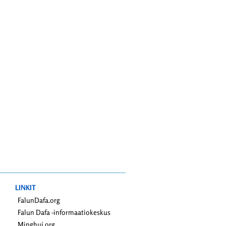
LINKIT
FalunDafa.org
Falun Dafa -informaatiokeskus
Minghui.org