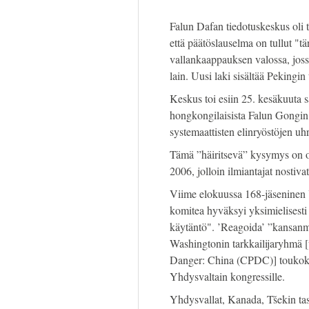
Falun Dafan tiedotuskeskus oli t
että päätöslauselma on tullut "t
vallankaappauksen valossa, joss
lain. Uusi laki sisältää Pekingi
Keskus toi esiin 25. kesäkuuta s
hongkongilaisista Falun Gongin ha
systemaattisten elinryöstöjen uhr
Tämä ”häiritsevä” kysymys on o
2006, jolloin ilmiantajat nostivat
Viime elokuussa 168-jäseninen
komitea hyväksyi yksimielisesti
käytäntö". ’Reagoida’ ”kansanmur
Washingtonin tarkkailijaryhmä 
Danger: China (CPDC)] toukokuu
Yhdysvaltain kongressille.
Yhdysvallat, Kanada, Tšekin tasa