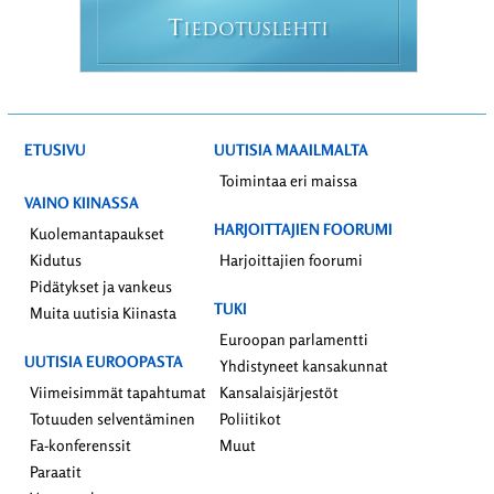
T
IEDOTUSLEHTI
ETUSIVU
UUTISIA MAAILMALTA
Toimintaa eri maissa
VAINO KIINASSA
HARJOITTAJIEN FOORUMI
Kuolemantapaukset
Kidutus
Harjoittajien foorumi
Pidätykset ja vankeus
TUKI
Muita uutisia Kiinasta
Euroopan parlamentti
UUTISIA EUROOPASTA
Yhdistyneet kansakunnat
Viimeisimmät tapahtumat
Kansalaisjärjestöt
Totuuden selventäminen
Poliitikot
Fa-konferenssit
Muut
Paraatit