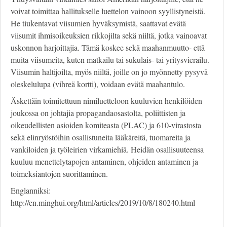
voivat toimittaa hallitukselle luettelon vainoon syyllistyneistä.
He tiukentavat viisumien hyväksymistä, saattavat evätä
viisumit ihmisoikeuksien rikkojilta sekä niiltä, jotka vainoavat
uskonnon harjoittajia. Tämä koskee sekä maahanmuutto- että
muita viisumeita, kuten matkailu tai sukulais- tai yritysvierailu.
Viisumin haltijoilta, myös niiltä, joille on jo myönnetty pysyvä
oleskelulupa (vihreä kortti), voidaan evätä maahantulo.
Äskettäin toimitettuun nimiluetteloon kuuluvien henkilöiden
joukossa on johtajia propagandaosastolta, poliittisten ja
oikeudellisten asioiden komiteasta (PLAC) ja 610-virastosta
sekä elinryöstöihin osallistuneita lääkäreitä, tuomareita ja
vankiloiden ja työleirien virkamiehiä. Heidän osallisuuteensa
kuuluu menettelytapojen antaminen, ohjeiden antaminen ja
toimeksiantojen suorittaminen.
Englanniksi:
http://en.minghui.org/html/articles/2019/10/8/180240.html