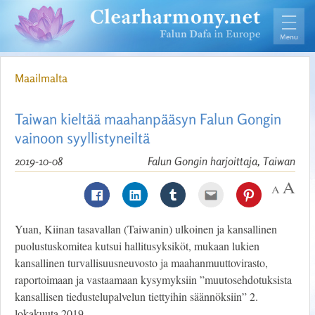
Maailmalta
Taiwan kieltää maahanpääsyn Falun Gongin
vainoon syyllistyneiltä
2019-10-08
Falun Gongin harjoittaja, Taiwan
Yuan, Kiinan tasavallan (Taiwanin) ulkoinen ja kansallinen
puolustuskomitea kutsui hallitusyksiköt, mukaan lukien
kansallinen turvallisuusneuvosto ja maahanmuuttovirasto,
raportoimaan ja vastaamaan kysymyksiin ”muutosehdotuksista
kansallisen tiedustelupalvelun tiettyihin säännöksiin” 2.
lokakuuta 2019.