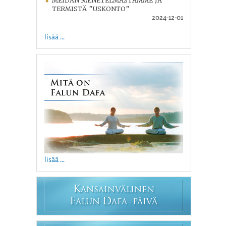
MEIDÄN MENETELMÄSTÄMME JA
TERMISTÄ ”USKONTO”
2024-12-01
lisää ...
lisää ...
K
ANSAINVÄLINEN
F
D
ALUN
AFA -PÄIVÄ