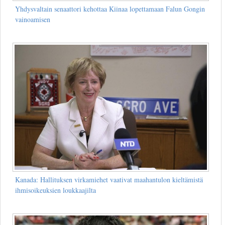
Yhdysvaltain senaattori kehottaa Kiinaa lopettamaan Falun Gongin
vainoamisen
Kanada: Hallituksen virkamiehet vaativat maahantulon kieltämistä
ihmisoikeuksien loukkaajilta