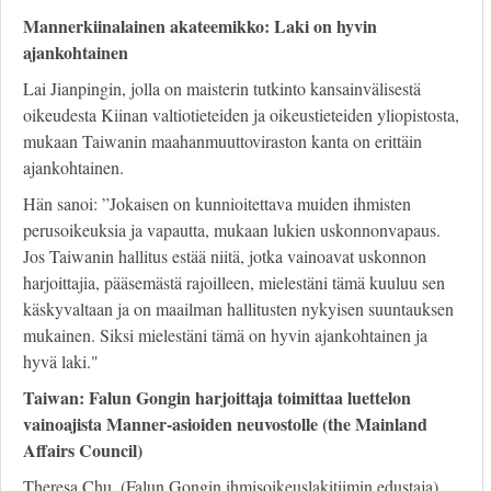
Mannerkiinalainen akateemikko: Laki on hyvin
ajankohtainen
Lai Jianpingin, jolla on maisterin tutkinto kansainvälisestä
oikeudesta Kiinan valtiotieteiden ja oikeustieteiden yliopistosta,
mukaan Taiwanin maahanmuuttoviraston kanta on erittäin
ajankohtainen.
Hän sanoi: ”Jokaisen on kunnioitettava muiden ihmisten
perusoikeuksia ja vapautta, mukaan lukien uskonnonvapaus.
Jos Taiwanin hallitus estää niitä, jotka vainoavat uskonnon
harjoittajia, pääsemästä rajoilleen, mielestäni tämä kuuluu sen
käskyvaltaan ja on maailman hallitusten nykyisen suuntauksen
mukainen. Siksi mielestäni tämä on hyvin ajankohtainen ja
hyvä laki."
Taiwan: Falun Gongin harjoittaja toimittaa luettelon
vainoajista Manner-asioiden neuvostolle (the Mainland
Affairs Council)
Theresa Chu, (Falun Gongin ihmisoikeuslakitiimin edustaja)