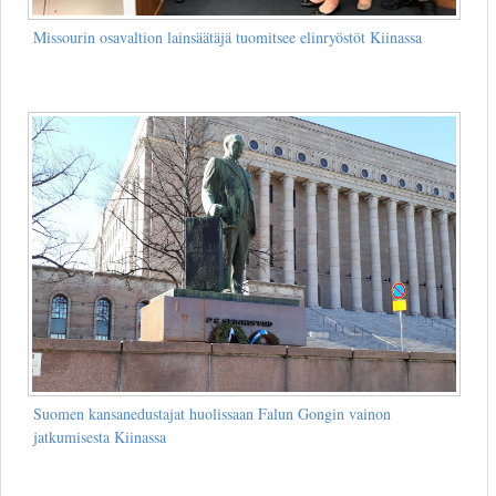
Missourin osavaltion lainsäätäjä tuomitsee elinryöstöt Kiinassa
Suomen kansanedustajat huolissaan Falun Gongin vainon
jatkumisesta Kiinassa