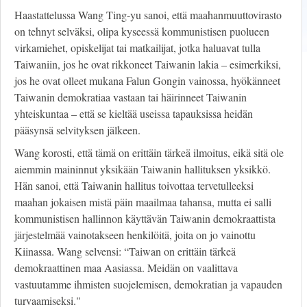
Haastattelussa Wang Ting-yu sanoi, että maahanmuuttovirasto
on tehnyt selväksi, olipa kyseessä kommunistisen puolueen
virkamiehet, opiskelijat tai matkailijat, jotka haluavat tulla
Taiwaniin, jos he ovat rikkoneet Taiwanin lakia – esimerkiksi,
jos he ovat olleet mukana Falun Gongin vainossa, hyökänneet
Taiwanin demokratiaa vastaan tai häirinneet Taiwanin
yhteiskuntaa – että se kieltää useissa tapauksissa heidän
pääsynsä selvityksen jälkeen.
Wang korosti, että tämä on erittäin tärkeä ilmoitus, eikä sitä ole
aiemmin maininnut yksikään Taiwanin hallituksen yksikkö.
Hän sanoi, että Taiwanin hallitus toivottaa tervetulleeksi
maahan jokaisen mistä päin maailmaa tahansa, mutta ei salli
kommunistisen hallinnon käyttävän Taiwanin demokraattista
järjestelmää vainotakseen henkilöitä, joita on jo vainottu
Kiinassa. Wang selvensi: “Taiwan on erittäin tärkeä
demokraattinen maa Aasiassa. Meidän on vaalittava
vastuutamme ihmisten suojelemisen, demokratian ja vapauden
turvaamiseksi."