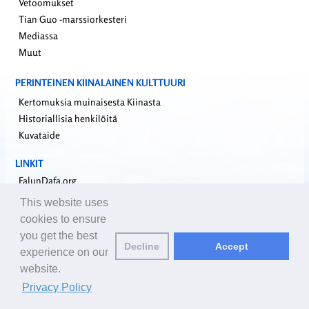
Vetoomukset
Tian Guo -marssiorkesteri
Mediassa
Muut
PERINTEINEN KIINALAINEN KULTTUURI
Kertomuksia muinaisesta Kiinasta
Historiallisia henkilöitä
Kuvataide
LINKIT
FalunDafa.org
Falun Dafa -informaatiokeskus
This website uses
Minghui.org
cookies to ensure
Riippumaton tutkimusraportti sisäelinryöstöistä
you get the best
Decline
Accept
Yhdeksän kommentaaria kommunistisesta puolueesta
experience on our
website.
Ota yhteyttä toimitukseen
editor@fi.clearharmony.net
| © 2001-2026
Privacy Policy
ClearHarmony.net |
Privacy Policy