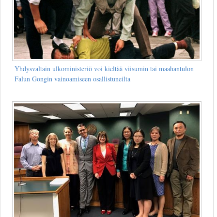
Yhdysvaltain ulkoministeriö voi kieltää viisumin tai maahantulon
Falun Gongin vainoamiseen osallistuneilta