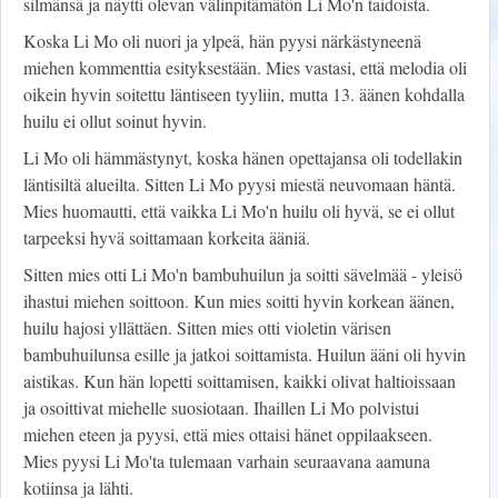
silmänsä ja näytti olevan välinpitämätön Li Mo'n taidoista.
Koska Li Mo oli nuori ja ylpeä, hän pyysi närkästyneenä
miehen kommenttia esityksestään. Mies vastasi, että melodia oli
oikein hyvin soitettu läntiseen tyyliin, mutta 13. äänen kohdalla
huilu ei ollut soinut hyvin.
Li Mo oli hämmästynyt, koska hänen opettajansa oli todellakin
läntisiltä alueilta. Sitten Li Mo pyysi miestä neuvomaan häntä.
Mies huomautti, että vaikka Li Mo'n huilu oli hyvä, se ei ollut
tarpeeksi hyvä soittamaan korkeita ääniä.
Sitten mies otti Li Mo'n bambuhuilun ja soitti sävelmää - yleisö
ihastui miehen soittoon. Kun mies soitti hyvin korkean äänen,
huilu hajosi yllättäen. Sitten mies otti violetin värisen
bambuhuilunsa esille ja jatkoi soittamista. Huilun ääni oli hyvin
aistikas. Kun hän lopetti soittamisen, kaikki olivat haltioissaan
ja osoittivat miehelle suosiotaan. Ihaillen Li Mo polvistui
miehen eteen ja pyysi, että mies ottaisi hänet oppilaakseen.
Mies pyysi Li Mo'ta tulemaan varhain seuraavana aamuna
kotiinsa ja lähti.