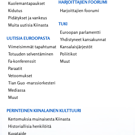
HARJOITTAJIEN FOORUMI
Kuolemantapaukset
Kidutus
Harjoittajien foorumi
Pidätykset ja vankeus
TUKI
Muita uutisia Kiinasta
Euroopan parlamentti
UUTISIA EUROOPASTA
Yhdistyneet kansakunnat
Viimeisimmät tapahtumat
Kansalaisjärjestöt
Totuuden selventäminen
Poliitikot
Fa-konferenssit
Muut
Paraatit
Vetoomukset
Tian Guo -marssiorkesteri
Mediassa
Muut
PERINTEINEN KIINALAINEN KULTTUURI
Kertomuksia muinaisesta Kiinasta
Historiallisia henkilöitä
Kuvataide