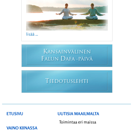
lisää ...
K
ANSAINVÄLINEN
F
D
ALUN
AFA -PÄIVÄ
T
IEDOTUSLEHTI
ETUSIVU
UUTISIA MAAILMALTA
Toimintaa eri maissa
VAINO KIINASSA