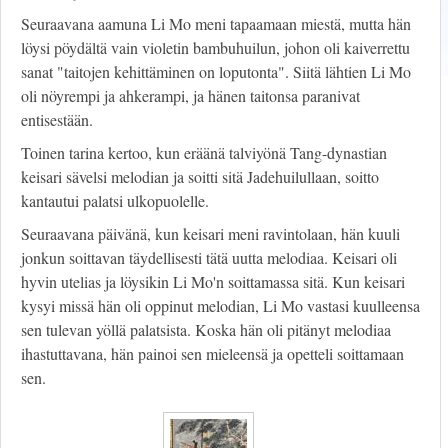
Seuraavana aamuna Li Mo meni tapaamaan miestä, mutta hän
löysi pöydältä vain violetin bambuhuilun, johon oli kaiverrettu
sanat "taitojen kehittäminen on loputonta". Siitä lähtien Li Mo
oli nöyrempi ja ahkerampi, ja hänen taitonsa paranivat
entisestään.
Toinen tarina kertoo, kun eräänä talviyönä Tang-dynastian
keisari sävelsi melodian ja soitti sitä Jadehuilullaan, soitto
kantautui palatsi ulkopuolelle.
Seuraavana päivänä, kun keisari meni ravintolaan, hän kuuli
jonkun soittavan täydellisesti tätä uutta melodiaa. Keisari oli
hyvin utelias ja löysikin Li Mo'n soittamassa sitä. Kun keisari
kysyi missä hän oli oppinut melodian, Li Mo vastasi kuulleensa
sen tulevan yöllä palatsista. Koska hän oli pitänyt melodiaa
ihastuttavana, hän painoi sen mieleensä ja opetteli soittamaan
sen.