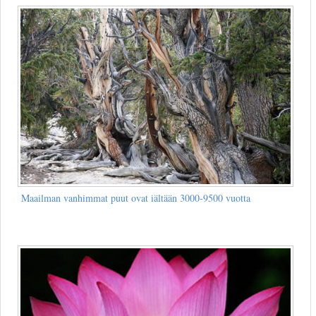
Maailman vanhimmat puut ovat iältään 3000-9500 vuotta