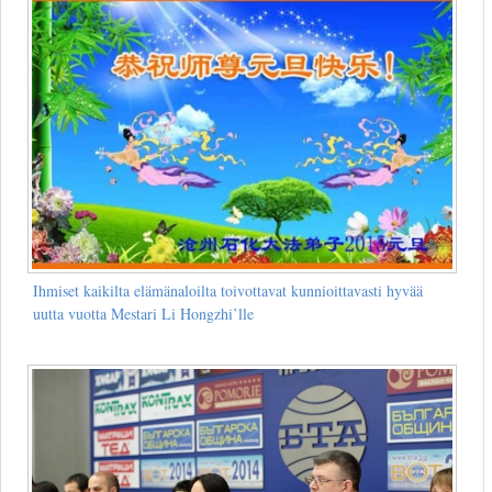
Ihmiset kaikilta elämänaloilta toivottavat kunnioittavasti hyvää
uutta vuotta Mestari Li Hongzhi’lle