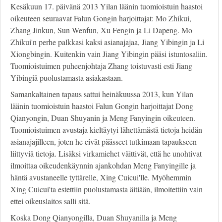
Kesäkuun 17. päivänä 2013 Yilan läänin tuomioistuin haastoi
oikeuteen seuraavat Falun Gongin harjoittajat: Mo Zhikui,
Zhang Jinkun, Sun Wenfun, Xu Fengin ja Li Dapeng. Mo
Zhikui'n perhe palkkasi kaksi asianajajaa, Jiang Yibingin ja Li
Xiongbingin. Kuitenkin vain Jiang Yibingin pääsi istuntosaliin.
Tuomioistuimen puheenjohtaja Zhang toistuvasti esti Jiang
Yibingiä puolustamasta asiakastaan.
Samankaltainen tapaus sattui heinäkuussa 2013, kun Yilan
läänin tuomioistuin haastoi Falun Gongin harjoittajat Dong
Qianyongin, Duan Shuyanin ja Meng Fanyingin oikeuteen.
Tuomioistuimen avustaja kieltäytyi lähettämästä tietoja heidän
asianajajilleen, joten he eivät päässeet tutkimaan tapaukseen
liittyviä tietoja. Lisäksi virkamiehet väittivät, että he unohtivat
ilmoittaa oikeudenkäynnin ajankohdan Meng Fanyingille ja
häntä avustaneelle tyttärelle, Xing Cuicui'lle. Myöhemmin
Xing Cuicui'ta estettiin puolustamasta äitiään, ilmoitettiin vain
ettei oikeuslaitos salli sitä.
Koska Dong Qianyongilla, Duan Shuyanilla ja Meng