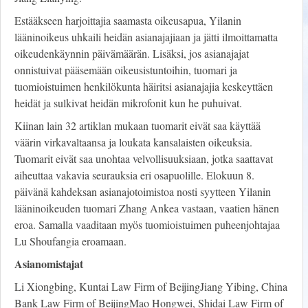
Estääkseen harjoittajia saamasta oikeusapua, Yilanin
lääninoikeus uhkaili heidän asianajajiaan ja jätti ilmoittamatta
oikeudenkäynnin päivämäärän. Lisäksi, jos asianajajat
onnistuivat pääsemään oikeusistuntoihin, tuomari ja
tuomioistuimen henkilökunta häiritsi asianajajia keskeyttäen
heidät ja sulkivat heidän mikrofonit kun he puhuivat.
Kiinan lain 32 artiklan mukaan tuomarit eivät saa käyttää
väärin virkavaltaansa ja loukata kansalaisten oikeuksia.
Tuomarit eivät saa unohtaa velvollisuuksiaan, jotka saattavat
aiheuttaa vakavia seurauksia eri osapuolille. Elokuun 8.
päivänä kahdeksan asianajotoimistoa nosti syytteen Yilanin
lääninoikeuden tuomari Zhang Ankea vastaan, vaatien hänen
eroa. Samalla vaaditaan myös tuomioistuimen puheenjohtajaa
Lu Shoufangia eroamaan.
Asianomistajat
Li Xiongbing, Kuntai Law Firm of BeijingJiang Yibing, China
Bank Law Firm of BeijingMao Hongwei, Shidai Law Firm of