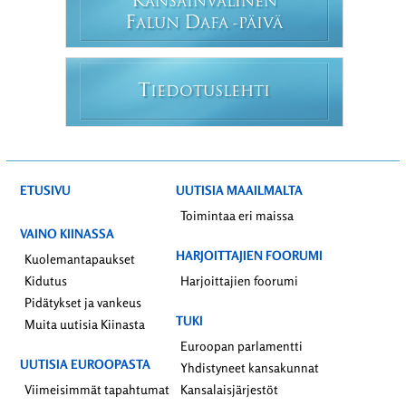
K
ANSAINVÄLINEN
F
D
ALUN
AFA -PÄIVÄ
T
IEDOTUSLEHTI
ETUSIVU
UUTISIA MAAILMALTA
Toimintaa eri maissa
VAINO KIINASSA
HARJOITTAJIEN FOORUMI
Kuolemantapaukset
Kidutus
Harjoittajien foorumi
Pidätykset ja vankeus
TUKI
Muita uutisia Kiinasta
Euroopan parlamentti
UUTISIA EUROOPASTA
Yhdistyneet kansakunnat
Viimeisimmät tapahtumat
Kansalaisjärjestöt