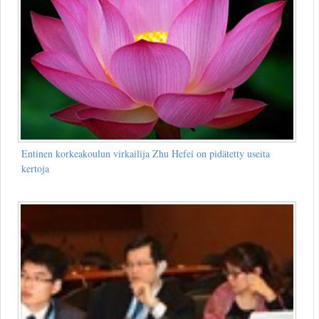
Entinen korkeakoulun virkailija Zhu Hefei on pidätetty useita
kertoja