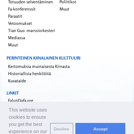
Totuuden selventäminen
Poliitikot
Fa-konferenssit
Muut
Paraatit
Vetoomukset
Tian Guo -marssiorkesteri
Mediassa
Muut
PERINTEINEN KIINALAINEN KULTTUURI
Kertomuksia muinaisesta Kiinasta
Historiallisia henkilöitä
Kuvataide
LINKIT
FalunDafa.org
Falun Dafa -informaatiokeskus
This website uses
Minghui.org
cookies to ensure
Riippumaton tutkimusraportti sisäelinryöstöistä
you get the best
Decline
Accept
Yhdeksän kommentaaria kommunistisesta puolueesta
experience on our