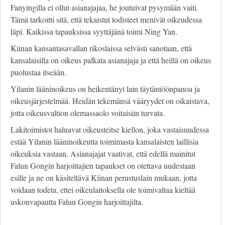
Fanyingilla ei ollut asianajajaa, he joutuivat pysymään vaiti.
Tämä tarkoitti sitä, että tekaistut todisteet menivät oikeudessa
läpi. Kaikissa tapauksissa syyttäjänä toimi Ning Yan.
Kiinan kansantasavallan rikoslaissa selvästi sanotaan, että
kansalaisilla on oikeus palkata asianajaja ja että heillä on oikeus
puolustaa itseään.
Yilanin lääninoikeus on heikentänyt lain täytäntöönpanoa ja
oikeusjärjestelmää. Heidän tekemänsä vääryydet on oikaistava,
jotta oikeusvaltion olemassaolo voitaisiin turvata.
Lakitoimistot haluavat oikeusteitse kiellon, joka vastaisuudessa
estää Yilanin lääninoikeutta toimimasta kansalaisten laillisia
oikeuksia vastaan. Asianajajat vaativat, että edellä mainitut
Falun Gongin harjoittajien tapaukset on otettava uudestaan
esille ja ne on käsiteltävä Kiinan perustuslain mukaan, jotta
voidaan todeta, ettei oikeulaitoksella ole toimivaltaa kieltää
uskonvapautta Falun Gongin harjoittajilta.