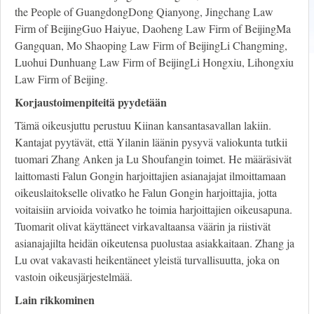
the People of GuangdongDong Qianyong, Jingchang Law
Firm of BeijingGuo Haiyue, Daoheng Law Firm of BeijingMa
Gangquan, Mo Shaoping Law Firm of BeijingLi Changming,
Luohui Dunhuang Law Firm of BeijingLi Hongxiu, Lihongxiu
Law Firm of Beijing.
Korjaustoimenpiteitä pyydetään
Tämä oikeusjuttu perustuu Kiinan kansantasavallan lakiin.
Kantajat pyytävät, että Yilanin läänin pysyvä valiokunta tutkii
tuomari Zhang Anken ja Lu Shoufangin toimet. He määräsivät
laittomasti Falun Gongin harjoittajien asianajajat ilmoittamaan
oikeuslaitokselle olivatko he Falun Gongin harjoittajia, jotta
voitaisiin arvioida voivatko he toimia harjoittajien oikeusapuna.
Tuomarit olivat käyttäneet virkavaltaansa väärin ja riistivät
asianajajilta heidän oikeutensa puolustaa asiakkaitaan. Zhang ja
Lu ovat vakavasti heikentäneet yleistä turvallisuutta, joka on
vastoin oikeusjärjestelmää.
Lain rikkominen