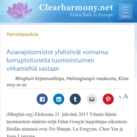
Vainotapauksia
Asianajotoimistot yhdistivät voimansa
korruptoituneita tuomioistuimen
virkamiehiä vastaan
Minghuin kirjeenvaihtaja, Heilongjiangin maakunta, Kiina
2013-10-20
(Minghui.org) Elokuuna 21. päivänä 2013 Yilanin läänin
tuomioistuin määräsi neljä Falun Gongin harjoittajaa oikeuteen.
Heidän nimensä ovat: Fei Shuqin, Lu Fengyun, Chen Yan ja
Jiang Lianying.