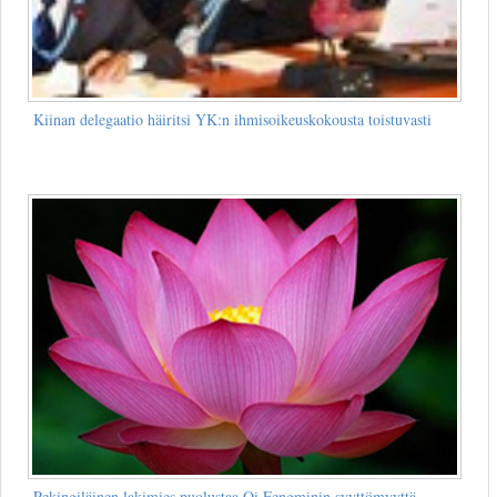
Kiinan delegaatio häiritsi YK:n ihmisoikeuskokousta toistuvasti
Pekingiläinen lakimies puolustaa Qi Fengminin syyttömyyttä