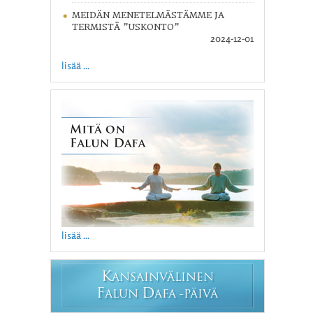
MEIDÄN MENETELMÄSTÄMME JA
TERMISTÄ ”USKONTO”
2024-12-01
lisää ...
lisää ...
K
ANSAINVÄLINEN
F
D
ALUN
AFA -PÄIVÄ