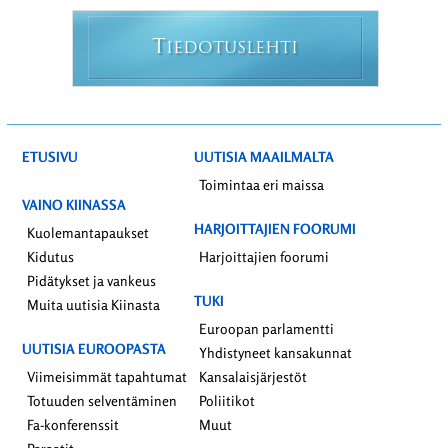
T
IEDOTUSLEHTI
ETUSIVU
UUTISIA MAAILMALTA
Toimintaa eri maissa
VAINO KIINASSA
HARJOITTAJIEN FOORUMI
Kuolemantapaukset
Kidutus
Harjoittajien foorumi
Pidätykset ja vankeus
TUKI
Muita uutisia Kiinasta
Euroopan parlamentti
UUTISIA EUROOPASTA
Yhdistyneet kansakunnat
Viimeisimmät tapahtumat
Kansalaisjärjestöt
Totuuden selventäminen
Poliitikot
Fa-konferenssit
Muut