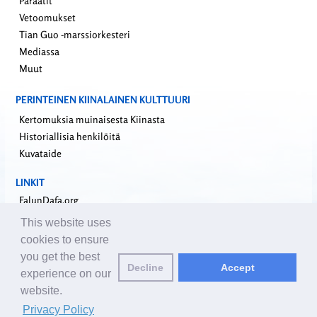
Paraatit
Vetoomukset
Tian Guo -marssiorkesteri
Mediassa
Muut
PERINTEINEN KIINALAINEN KULTTUURI
Kertomuksia muinaisesta Kiinasta
Historiallisia henkilöitä
Kuvataide
LINKIT
FalunDafa.org
Falun Dafa -informaatiokeskus
This website uses
Minghui.org
cookies to ensure
Riippumaton tutkimusraportti sisäelinryöstöistä
you get the best
Decline
Accept
Yhdeksän kommentaaria kommunistisesta puolueesta
experience on our
website.
Ota yhteyttä toimitukseen
editor@fi.clearharmony.net
| © 2001-2026
Privacy Policy