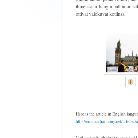
ihmeissään Jiangin hallinnon sala
ottivat valokuvat kotiinsa.
Here is the article in English langu
http://en.clearharmony.net/articles/
Voit vapaasti tulostaa ja jakaa kaikk