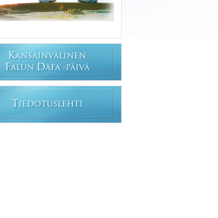
K
ANSAINVÄLINEN
F
D
ALUN
AFA -PÄIVÄ
T
IEDOTUSLEHTI