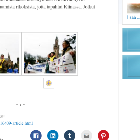
amista rikoksista, joita tapahtui Kiinassa. Jotkut
lisää ...
* * *
age:
a16409-article.html
ia