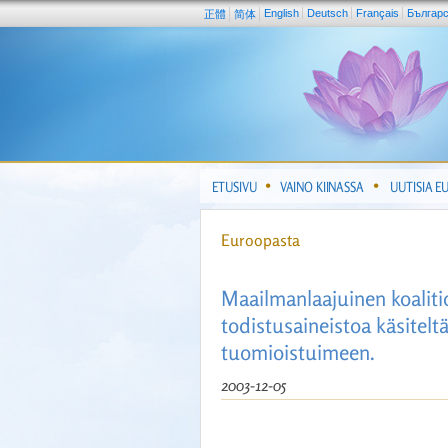
English
Deutsch
Français
Българ
正體
简体
ETUSIVU
VAINO KIINASSA
UUTISIA E
Euroopasta
Maailmanlaajuinen koaliti
todistusaineistoa käsitelt
tuomioistuimeen.
2003-12-05