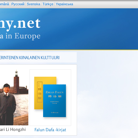
omână
Pусский
Svenska
Türkçe
Yкраїнська
ERINTEINEN KIINALAINEN KULTTUURI
ari Li Hongzhi
Falun Dafa -kirjat