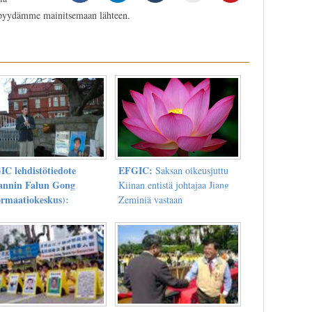
 pyydämme mainitsemaan lähteen.
IC lehdistötiedote
EFGIC:
Saksan oikeusjuttu
lannin Falun Gong
Kiinan entistä johtajaa Jiang
ormaatiokeskus):
Zeminiä vastaan
inin opiskelijat
joukkotuhonnasta,
oontuvat pelastamaan
kidutuksesta ja rikoksista
nan mielipidevangin
ihmisyyttä vastaan Falun
Gongin harjoittajien
vainoamisesta Kiinassa