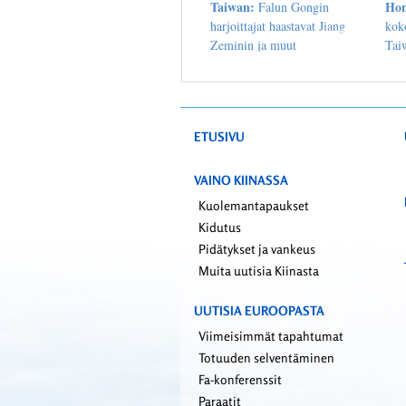
Taiwan:
Ho
Falun Gongin
harjoittajat haastavat Jiang
kok
Zeminin ja muut
Taiw
kommunistipuolueen johtajat
vas
joukkotuhonnasta oikeuteen
ETUSIVU
VAINO KIINASSA
Kuolemantapaukset
Kidutus
Pidätykset ja vankeus
Muita uutisia Kiinasta
UUTISIA EUROOPASTA
Viimeisimmät tapahtumat
Totuuden selventäminen
Fa-konferenssit
Paraatit