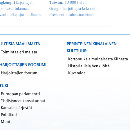
ngkong:
Taiwan:
Harjoittajat
10 000 Falun
oontuvat tukemaan
Gongin harjoittajaa kokoontui
anin oikeusjuttua Jiangia
Presidentin toimiston eteen
taan
tukeakseen oikeusjuttua Jiang
Zeminiä vastaan
UUTISIA MAAILMALTA
PERINTEINEN KIINALAINEN
KULTTUURI
Toimintaa eri maissa
Kertomuksia muinaisesta Kiinasta
HARJOITTAJIEN FOORUMI
Historiallisia henkilöitä
Harjoittajien foorumi
Kuvataide
TUKI
Euroopan parlamentti
Yhdistyneet kansakunnat
Kansalaisjärjestöt
Poliitikot
Muut