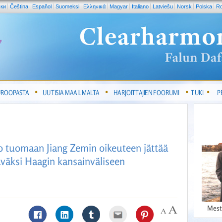
ски
Čeština
Español
Suomeksi
Ελληνικά
Magyar
Italiano
Latviešu
Norsk
Polska
R
UROOPASTA
UUTISIA MAAILMALTA
HARJOITTAJIEN FOORUMI
TUKI
P
o tuomaan Jiang Zemin oikeuteen jättää
äväksi Haagin kansainväliseen
Mest