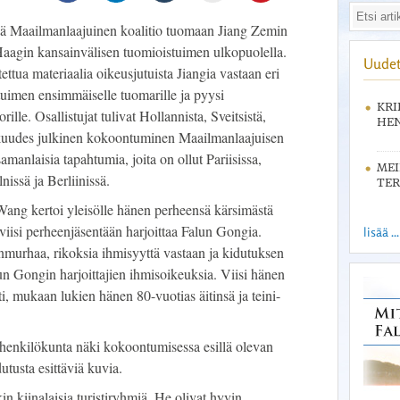
llä Maailmanlaajuinen koalitio tuomaan Jiang Zemin
Haagin kansainvälisen tuomioistuimen ulkopuolella.
Uudet
stettua materiaalia oikeusjutuista Jiangia vastaan eri
tuimen ensimmäiselle tuomarille ja pyysi
KRI
ille. Osallistujat tulivat Hollannista, Sveitsistä,
HEN
n kuudes julkinen kokoontuminen Maailmanlaajuisen
amanlaisia tapahtumia, joita on ollut Pariisissa,
ME
issä ja Berliinissä.
TER
ang kertoi yleisölle hänen perheensä kärsimästä
viisi perheenjäsentään harjoittaa Falun Gongia.
lisää ...
anmurhaa, rikoksia ihmisyyttä vastaan ja kidutuksen
un Gongin harjoittajien ihmisoikeuksia. Viisi hänen
ti, mukaan lukien hänen 80-vuotias äitinsä ja teini-
henkilökunta näki kokoontumisessa esillä olevan
dutusta esittäviä kuvia.
akin kiinalaisia turistiryhmiä. He olivat hyvin