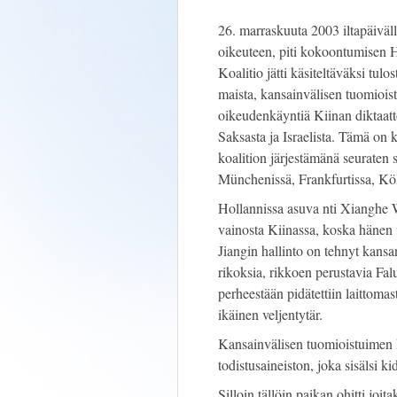
26. marraskuuta 2003 iltapäivä
oikeuteen, piti kokoontumisen 
Koalitio jätti käsiteltäväksi tulo
maista, kansainvälisen tuomiois
oikeudenkäyntiä Kiinan diktaattor
Saksasta ja Israelista. Tämä o
koalition järjestämänä seuraten s
Münchenissä, Frankfurtissa, Köln
Hollannissa asuva nti Xianghe W
vainosta Kiinassa, koska hänen 
Jiangin hallinto on tehnyt kans
rikoksia, rikkoen perustavia Fal
perheestään pidätettiin laittomas
ikäinen veljentytär.
Kansainvälisen tuomioistuimen 
todistusaineiston, joka sisälsi ki
Silloin tällöin paikan ohitti joit