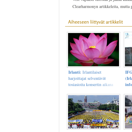
Clearharmonyn artikkeleita, mutta
Aiheeseen liittyvät artikkelit
Irlanti:
IFG
Irlantilaiset
(Ir
harjoittajat selventävät
inf
tosiasioita konsertin aikana
(kuvia)
Dubl
kok
Kii