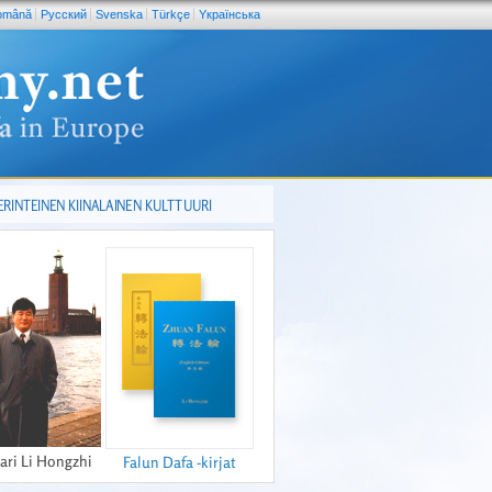
omână
Pусский
Svenska
Türkçe
Yкраїнська
ERINTEINEN KIINALAINEN KULTTUURI
ari Li Hongzhi
Falun Dafa -kirjat