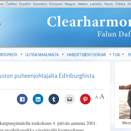
ски
Čeština
Español
Suomeksi
Ελληνικά
Magyar
Italiano
Latviešu
Norsk
Polska
R
UROOPASTA
UUTISIA MAAILMALTA
HARJOITTAJIEN FOORUMI
TUKI
P
uston puheenjohtajalta Edinburghista
ydä kaupungintalolla toukokuun 4. päivän aamuna 2001.
Mest
en pysähdyspaikka väsyttävällä kiertueellanne