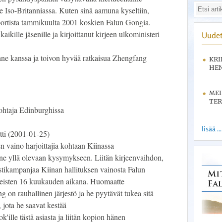
e Iso-Britanniassa. Kuten sinä aamuna kyseltiin,
portista tammikuulta 2001 koskien Falun Gongia.
aikille jäsenille ja kirjoittanut kirjeen ulkoministeri
Uudet
nne kanssa ja toivon hyvää ratkaisua Zhengfang
KRI
HEN
ME
TER
ohtaja Edinburghissa
lisää ...
tti (2001-01-25)
 vaino harjoittajia kohtaan Kiinassa
ne yllä olevaan kysymykseen. Liitän kirjeenvaihdon,
stikampanjaa Kiinan hallituksen vainosta Falun
imeisten 16 kuukauden aikana. Huomaatte
g on rauhallinen järjestö ja he pyytävät tukea sitä
 jota he saavat kestää
'ille tästä asiasta ja liitän kopion hänen