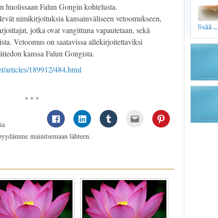
in huolissaan Falun Gongin kohtelusta.
levät nimikirjoituksia kansainväliseen vetoomukseen,
lisää ...
rjoittajat, jotka ovat vangittuna vapautetaan, sekä
sta. Vetoomus on saatavissa allekirjoitettaviksi
sätiedon kanssa Falun Gongista.
et/articles/189912/484.html
* * *
ia
 pyydämme mainitsemaan lähteen.