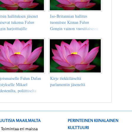
tsin hallituksen jäsenet
Iso-Britannian hallitus
aisevat tukensa Falun
tuomitsee Kiinan Falun
in harjoittajille
Gongin vainon vuosittaisessa
keskustelussaan
ihmisoikeuksista
joismaiselle Falun Dafan
Kirje tšekkiläiseltä
istykselle Mikael
parlamentin jäseneltä
estenilta, poliittiselta
ntuntijalta
UUTISIA MAAILMALTA
PERINTEINEN KIINALAINEN
KULTTUURI
Toimintaa eri maissa