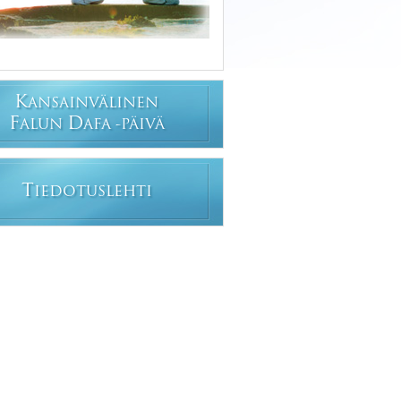
K
ANSAINVÄLINEN
F
D
ALUN
AFA -PÄIVÄ
T
IEDOTUSLEHTI