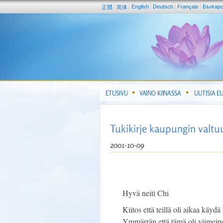
English
Deutsch
Français
Българ
正體
简体
ETUSIVU
VAINO KIINASSA
UUTISIA E
Tukikirje kaupungin valtu
2001-10-09
Hyvä neiti Chi
Kiitos että teillä oli aikaa kä
Ymmärrän että tämä oli viimein