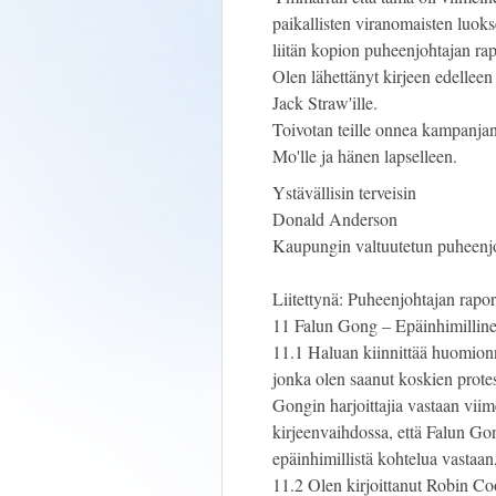
paikallisten viranomaisten luoks
liitän kopion puheenjohtajan ra
Olen lähettänyt kirjeen edelleen k
Jack Straw'ille.
Toivotan teille onnea kampanja
Mo'lle ja hänen lapselleen.
Ystävällisin terveisin
Donald Anderson
Kaupungin valtuutetun puheenj
Liitettynä: Puheenjohtajan rapor
11 Falun Gong – Epäinhimillinen
11.1 Haluan kiinnittää huomion
jonka olen saanut koskien prote
Gongin harjoittajia vastaan vi
kirjeenvaihdossa, että Falun Gon
epäinhimillistä kohtelua vastaan,
11.2 Olen kirjoittanut Robin Cook