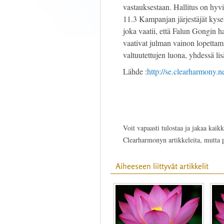
vastauksestaan. Hallitus on hyv
11.3 Kampanjan järjestäjät kyse
joka vaatii, että Falun Gongin ha
vaativat julman vainon lopettami
valtuutettujen luona, yhdessä li
Lähde :
http://se.clearharmony.n
Voit vapaasti tulostaa ja jakaa kaikk
Clearharmonyn artikkeleita, mutta
Aiheeseen liittyvät artikkelit