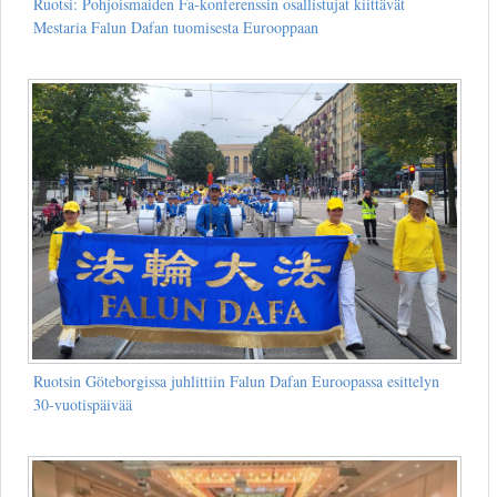
Ruotsi: Pohjoismaiden Fa-konferenssin osallistujat kiittävät
Mestaria Falun Dafan tuomisesta Eurooppaan
Ruotsin Göteborgissa juhlittiin Falun Dafan Euroopassa esittelyn
30-vuotispäivää