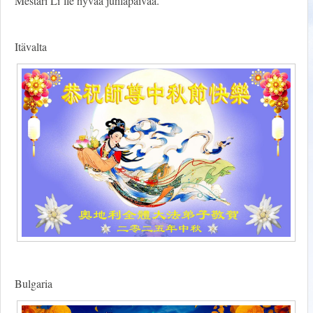
Mestari Li’lle hyvää juhlapäivää.
Itävalta
Bulgaria