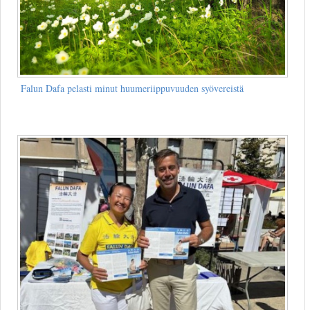
Falun Dafa pelasti minut huumeriippuvuuden syövereistä