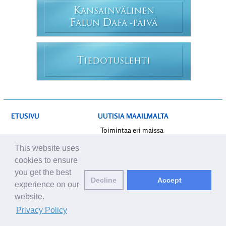
K
ANSAINVÄLINEN
F
D
ALUN
AFA -PÄIVÄ
T
IEDOTUSLEHTI
ETUSIVU
UUTISIA MAAILMALTA
Toimintaa eri maissa
VAINO KIINASSA
This website uses
HARJOITTAJIEN FOORUMI
Kuolemantapaukset
cookies to ensure
Kidutus
Harjoittajien foorumi
you get the best
Pidätykset ja vankeus
Decline
Accept
experience on our
TUKI
Muita uutisia Kiinasta
website.
Euroopan parlamentti
Privacy Policy
UUTISIA EUROOPASTA
Yhdistyneet kansakunnat