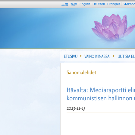
English
Deutsch
Français
Българ
正體
简体
ETUSIVU
VAINO KIINASSA
UUTISIA E
Sanomalehdet
Itävalta: Mediaraportti el
kommunistisen hallinnon 
2023-11-13