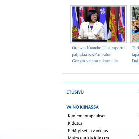
Tuk
Ottawa, Kanada: Uusi raportti
Turk
paljastaa KKP:n Falun
tapa
Gongin vainon ulkomailla
Dafa
Kii
ETUSIVU
VAINO KIINASSA
Kuolemantapaukset
Kidutus
Pidätykset ja vankeus
Muita uutisia Kiinasta