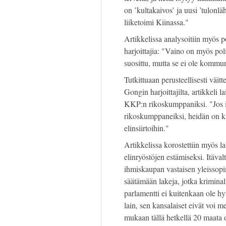
on ’kultakaivos’ ja uusi ’tulonläh
liiketoimi Kiinassa."
Artikkelissa analysoitiin myös p
harjoittajia: "Vaino on myös polii
suosittu, mutta se ei ole kommun
Tutkittuaan perusteellisesti väi
Gongin harjoittajilta, artikkeli 
KKP:n rikoskumppaniksi. "Jos itä
rikoskumppaneiksi, heidän on ki
elinsiirtoihin."
Artikkelissa korostettiin myös 
elinryöstöjen estämiseksi. Itäva
ihmiskaupan vastaisen yleissopi
säätämään lakeja, jotka kriminali
parlamentti ei kuitenkaan ole h
lain, sen kansalaiset eivät voi me
mukaan tällä hetkellä 20 maata o