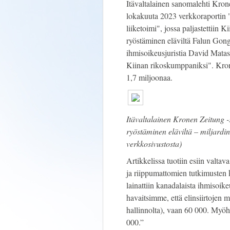
Itävaltalainen sanomalehti Kron
lokakuuta 2023 verkkoraportin "E
liiketoimi", jossa paljastettiin
ryöstäminen eläviltä Falun Gongin
ihmisoikeusjuristia David Matasi
Kiinan rikoskumppaniksi". Krone 
1,7 miljoonaa.
Itävaltalainen Kronen Zeitung -
ryöstäminen eläviltä – miljardi
verkkosivustosta)
Artikkelissa tuotiin esiin valtav
ja riippumattomien tutkimusten ka
lainattiin kanadalaista ihmisoik
havaitsimme, että elinsiirtojen 
hallinnolta), vaan 60 000. Myö
000.”