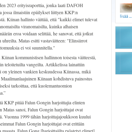
uoden 2023 erityisraporttia, jonka laati DAFOH
ja jossa ilmaistiin epäilykset liittyen KKP:n
lisää ...
tä. Kiinan hallinto väittää, että "kaikki elimet tulevat
anomaisilta viranomaisilta, kuinka alhaisen
äärän eroa voidaan selittää, he sanovat, että jotkut
hreilta. Matas esitti vastaväitteen: "Elinsiirrot
tomuuksia ei voi suunnitella."
ä Kiinan kommunistisen hallinnon toisesta väitteestä,
 teloitetuilta vangeilta. Artikkelissa lainattiin
ti on yleinen vankien keskuudessa Kiinassa, mikä
ä. Maailmanlaajuinen Kiinaan kohdistuva painostus
seksi tarkoittaa, että kuolemantuomion
a.”
että KKP pitää Falun Gongin harjoittajia elinten
 Matas sanoi, Falun Gongin harjoittajat ovat
ä. Vuonna 1999 tähän harjoittajajoukkoon kuului
eimmat Falun Gongin harjoittajat ovat erittäin
ta maasta. Falun Gong [harjoittajilta ryöstetyt elimet]