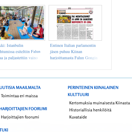
holmassa
ki: Istanbulin
Entinen Italian parlamentin
htumissa esiteltiin Falun
jäsen puhuu Kiinan
a ja paljastettiin vaino
harjoittamasta Falun Gongin
nassa
vainosta
UUTISIA MAAILMALTA
PERINTEINEN KIINALAINEN
KULTTUURI
Toimintaa eri maissa
Kertomuksia muinaisesta Kiinasta
HARJOITTAJIEN FOORUMI
Historiallisia henkilöitä
Harjoittajien foorumi
Kuvataide
TUKI