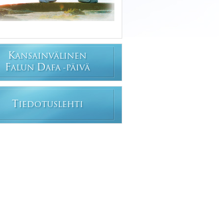
K
ANSAINVÄLINEN
F
D
ALUN
AFA -PÄIVÄ
T
IEDOTUSLEHTI