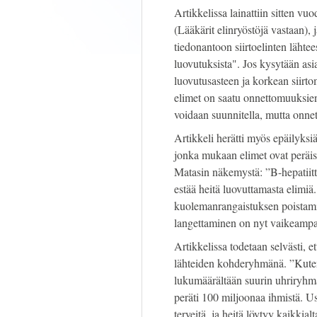
Artikkelissa lainattiin sitten v
(Lääkärit elinryöstöjä vastaan), 
tiedonantoon siirtoelinten lähtees
luovutuksista". Jos kysytään asi
luovutusasteen ja korkean siirtom
elimet on saatu onnettomuuksien u
voidaan suunnitella, mutta onnet
Artikkeli herätti myös epäilyksi
jonka mukaan elimet ovat peräisin
Matasin näkemystä: ”B-hepatiit
estää heitä luovuttamasta elimi
kuolemanrangaistuksen poistami
langettaminen on nyt vaikeampa
Artikkelissa todetaan selvästi, 
lähteiden kohderyhmänä. ”Kuten
lukumäärältään suurin uhriryhm
peräti 100 miljoonaa ihmistä. Us
terveitä, ja heitä löytyy kaikkial