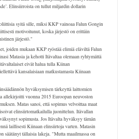
de’. Elinsiirroista on tullut miljardin dollarin
oliittisia syitä sille, miksi KKP vainoaa Falun Gongin
ttisesti motivoitunut, koska järjestö on erittäin
istinen järjestö."
tteet, joiden mukaan KKP ryöstää elimiä eläviltä Falun
lainasi Matasia ja kehotti Itävaltaa olemaan ryhtymättä
valtalaiset eivät halua tulla Kiinan
ellettävä kansalaisiaan matkustamasta Kiinaan
lainsäädännön hyväksymisen tärkeyttä laittomien
lta allekirjoitti vuonna 2015 Euroopan neuvoston
muksen. Matas sanoi, että sopimus velvoittaa maat
soivat elinsiirtomatkailulla juonittelun. Itävallan
yväksynyt sopimusta. Jos Itävalta hyväksyy tämän
nnä laillisesti Kiinaan elinsiirtoja varten. Matasin
n säätänyt tällaisia lakeja. "Mutta maailmassa on