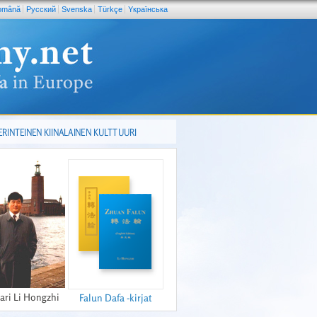
omână
Pусский
Svenska
Türkçe
Yкраїнська
ERINTEINEN KIINALAINEN KULTTUURI
ari Li Hongzhi
Falun Dafa -kirjat