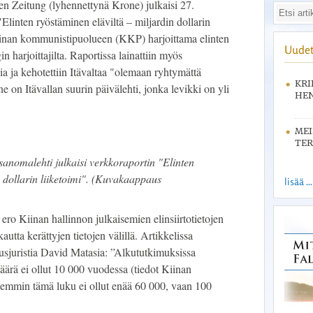
en Zeitung (lyhennettynä Krone) julkaisi 27.
linten ryöstäminen eläviltä – miljardin dollarin
 Kiinan kommunistipuolueen (KKP) harjoittama elinten
Uudet
 harjoittajilta. Raportissa lainattiin myös
a ja kehotettiin Itävaltaa "olemaan ryhtymättä
KRI
on Itävallan suurin päivälehti, jonka levikki on yli
HEN
ME
TER
sanomalehti julkaisi verkkoraportin "Elinten
n dollarin liiketoimi". (Kuvakaappaus
lisää ...
a ero Kiinan hallinnon julkaisemien elinsiirtotietojen
utta kerättyjen tietojen välillä. Artikkelissa
eusjuristia David Matasia: ”Alkututkimuksissa
määrä ei ollut 10 000 vuodessa (tiedot Kiinan
hemmin tämä luku ei ollut enää 60 000, vaan 100