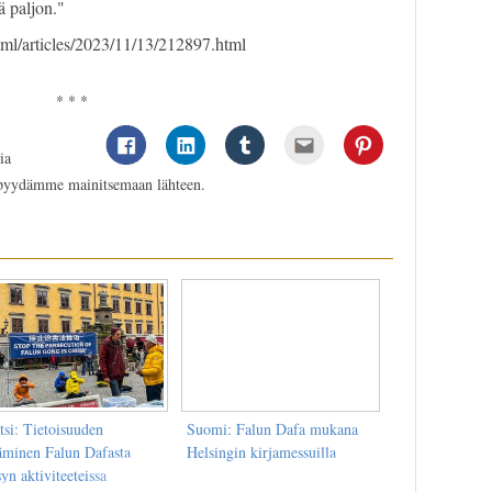
ä paljon."
tml/articles/2023/11/13/212897.html
* * *
ia
 pyydämme mainitsemaan lähteen.
tsi: Tietoisuuden
Suomi: Falun Dafa mukana
ääminen Falun Dafasta
Helsingin kirjamessuilla
yn aktiviteeteissa