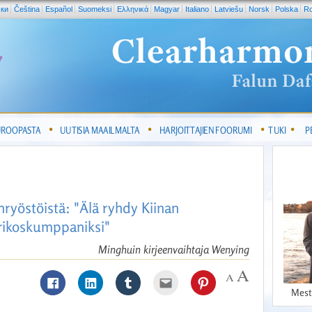
ски
Čeština
Español
Suomeksi
Ελληνικά
Magyar
Italiano
Latviešu
Norsk
Polska
R
UROOPASTA
UUTISIA MAAILMALTA
HARJOITTAJIEN FOORUMI
TUKI
P
inryöstöistä: "Älä ryhdy Kiinan
rikoskumppaniksi"
Minghuin kirjeenvaihtaja Wenying
Mest