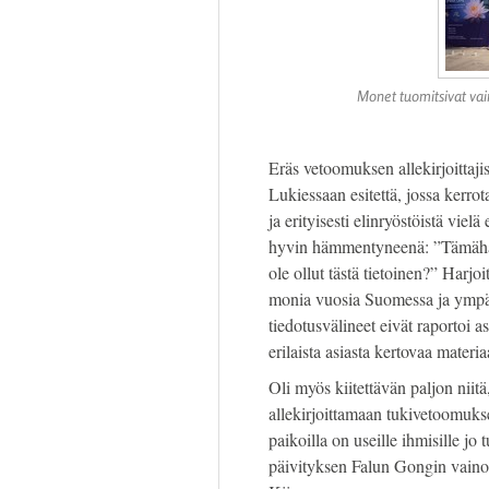
Monet tuomitsivat vai
Eräs vetoomuksen allekirjoittaji
Lukiessaan esitettä, jossa kerro
ja erityisesti elinryöstöistä viel
hyvin hämmentyneenä: ”Tämähän 
ole ollut tästä tietoinen?” Harjoi
monia vuosia Suomessa ja ympär
tiedotusvälineet eivät raportoi a
erilaista asiasta kertovaa mater
Oli myös kiitettävän paljon niitä
allekirjoittamaan tukivetoomukse
paikoilla on useille ihmisille jo 
päivityksen Falun Gongin vainost