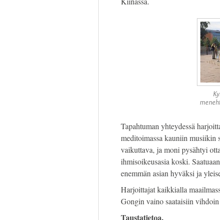
Kiinassa.
Ky
menehty
Tapahtuman yhteydessä harjoittaji
meditoimassa kauniin musiikin s
vaikuttava, ja moni pysähtyi ott
ihmisoikeusasia koski. Saatuaan t
enemmän asian hyväksi ja yleise
Harjoittajat kaikkialla maailmass
Gongin vaino saataisiin vihdoi
Taustatietoa.