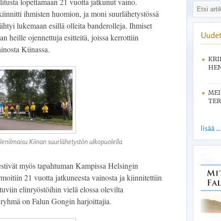
itusta lopettamaan 21 vuotta jatkunut vaino.
innitti ihmisten huomion, ja moni suurlähetystössä
ähtyi lukemaan esillä olleita banderolleja. Ihmiset
Uudet
aan heille ojennettuja esitteitä, joissa kerrottiin
ainosta Kiinassa.
KRI
HEN
ME
TER
lisää ...
nilmaisu Kiinan suurlähetystön ulkopuolella
jestivät myös tapahtuman Kampissa Helsingin
oitiin 21 vuotta jatkuneesta vainosta ja kiinnitettiin
viin elinryöstöihin vielä elossa olevilta
n ryhmä on Falun Gongin harjoittajia.