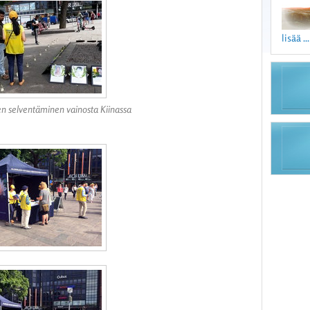
lisää ...
en selventäminen vainosta Kiinassa