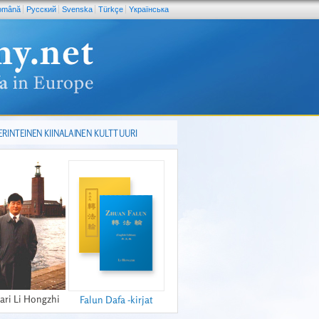
omână
Pусский
Svenska
Türkçe
Yкраїнська
ERINTEINEN KIINALAINEN KULTTUURI
ari Li Hongzhi
Falun Dafa -kirjat