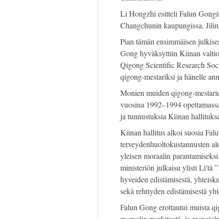
Li Hongzhi esitteli Falun Gongi
Changchunin kaupungissa, Jilin
Pian tämän ensimmäisen julkise
Gong hyväksyttiin Kiinan valtio
Qigong Scientific Research Societ
qigong-mestariksi ja hänelle an
Monien muiden qigong-mestarien
vuosina 1992–1994 opettamassa 
ja tunnustuksia Kiinan hallituksen
Kiinan hallitus alkoi suosia Fa
terveydenhuoltokustannusten alen
yleisen moraalin parantamiseksi
ministeriön julkaisu ylisti Li'tä
hyveiden edistämisestä, yhteisku
sekä rehtiyden edistämisestä yh
Falun Gong erottautui muista qi
moraalin merkitystä, ja menetelm