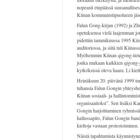
nopeasti etupäässä suusanallisest
Kiinan kommunistipuolueen jäse
Falun Gong-kirjan (1992) ja Zhu
opetuksensa vielä laajemman jou
pidettiin tammikuussa 1995 Kiin
auditoriossa, ja siitä tuli Kiinass
Myöhemmin Kiinan qigong-tiete
jonka mukaan kaikkien qigong-j
kytköksissä oleva haara. Li kielt
Heinäkuun 20. päivänä 1999 turva
tuhansia Falun Gongin yhteyshe
Kiinan sosiaali- ja hallintominis
organisaatioksi”. Sen lisäksi Kan
Gongin harjoittaminen ryhmissä
hallussapito, Falun Gongin bande
kieltoja vastaan protestoiminen.
Näistä tapahtumista käynnistyne