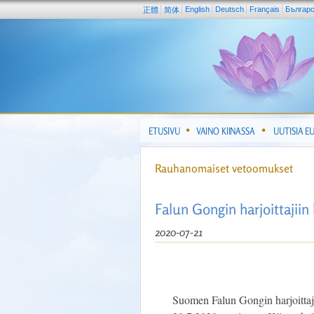
English
Deutsch
Français
Българ
正體
简体
ETUSIVU
VAINO KIINASSA
UUTISIA E
Rauhanomaiset vetoomukset
Falun Gongin harjoittajiin
2020-07-21
Suomen Falun Gongin harjoittaj