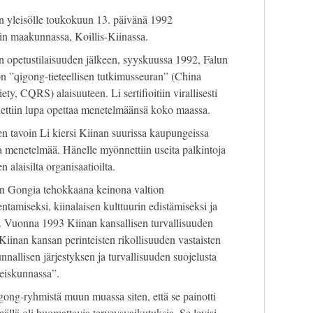
n yleisölle toukokuun 13. päivänä 1992
in maakunnassa, Koillis-Kiinassa.
n opetustilaisuuden jälkeen, syyskuussa 1992, Falun
n ”qigong-tieteellisen tutkimusseuran” (China
y, CQRS) alaisuuteen. Li sertifioitiin virallisesti
nettiin lupa opettaa menetelmäänsä koko maassa.
 tavoin Li kiersi Kiinan suurissa kaupungeissa
menetelmää. Hänelle myönnettiin useita palkintoja
 alaisilta organisaatioilta.
lun Gongia tehokkaana keinona valtion
tamiseksi, kiinalaisen kulttuurin edistämiseksi ja
. Vuonna 1993 Kiinan kansallisen turvallisuuden
 ”Kiinan kansan perinteisten rikollisuuden vastaisten
nnallisen järjestyksen ja turvallisuuden suojelusta
teiskunnassa”.
gong-ryhmistä muun muassa siten, että se painotti
ällä oli huomattavia terveysvaikutuksia. Se levisi