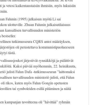
i ja vetosi kaikentaustaisiin ihmisiin, myös lukuisiin
niin.
an Falunin (1995) julkaisun myötä Li sai
kon ulottuville. Zhuan Falunin julkaisutilaisuus
an kansallisen turvallisuuden ministeriön
a bestseller.
ellinen tutkimusseura CQRS antoi määräyksen,
ärjestöjen oli perustettava kommunistipuolueeseen
äytyi tästä.
llisuusjoukot järjestivät rynnäkköjä ja pidättivät
nkilöitä. Kaksi päivää myöhemmin, 22. heinäkuuta,
teriö julisti Falun Dafa -tutkimusseuran ”laittomaksi
sallisen turvallisuuden ministeriö julisti, että Falun
 oli rikos, kuten myös Falun Gongin opetusten
rollien tai symboleiden esillä pitäminen ja näitä
en kampanjan tavoitteena oli ”hävittää” ryhmän