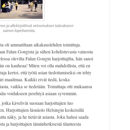
non ja allekirjoittivat vetoomuksen tukeakseen
vainon lopettamista.
sta oli ammatiltaan aikakauslehden toimittaja.
taan Falun Gongista ja siihen kohdistuvasta vainosta
ä elossa olevilta Falun Gongin harjoittajilta, hän sanoi
on kauheaa! Miten voi olla mahdollista, että en
ttaja kertoi, että työtä asian tiedottamiseksi on tehty
i maailmaa. Kaikki eivät tiedä, koska
siasta, vaikka se tiedetään. Toimittaja otti mukaansa
iaalia voidakseen perehtyä asiaan syvemmin.
, jotka kävelivät suoraan harjoittajien luo
n. Harjoittajien läsnäolo Helsingin keskeisillä
tuttu näky, ja he tietävät asiasta. Joku halusi saada
a ja harjoittajien tämänhetkisestä tilanteesta