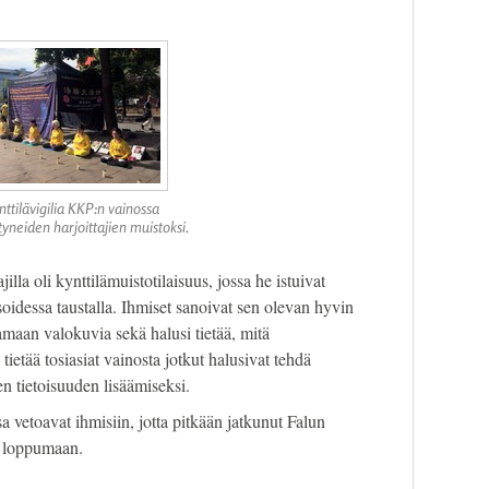
nttilävigilia KKP:n vainossa
neiden harjoittajien muistoksi.
lla oli kynttilämuistotilaisuus, jossa he istuivat
oidessa taustalla. Ihmiset sanoivat sen olevan hyvin
amaan valokuvia sekä halusi tietää, mitä
ietää tosiasiat vainosta jotkut halusivat tehdä
n tietoisuuden lisäämiseksi.
a vetoavat ihmisiin, jotta pitkään jatkunut Falun
n loppumaan.