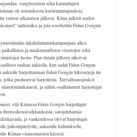
agandaa, vangitsemisia sekä kannattajien
toisinaan oli seurauksena kuolemantapauksia.
a vainon alkamisen jälkeen, Kiina julkisti uuden
uskonnot” laittomiksi ja jota sovellettiin Falun Gongiin
äynnistämään tukahduttamiskampanjaan alkoi
paikallisten ja maakunnallisten virastojen sekä
oimistojen luona. Pian tämän jälkeen alkoivat
aallisen rauhan aukiolla, kun sadat Falun Gongin
n aukiolle harjoittamaan Falun Gongin liikesarjoja tai
 jotka puolustivat harjoitusta. Turvallisuusjoukot
säännönmukaisesti, ja niihin osallistuneet harjoittajat
sti.
ineet, että Kiinassa Falun Gongin harjoittajat
a ihmisoikeusloukkauksista; satojatuhansia
denkäyntiä, ja vankeudessa olevat harjoittajat
ille pahoinpitelyille, ankaralle kidutukselle,
öille Kiinan viranomaisten käsissä.