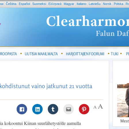
ски
Čeština
Español
Suomeksi
Ελληνικά
Magyar
Italiano
Latviešu
Norsk
Polska
R
UROOPASTA
UUTISIA MAAILMALTA
HARJOITTAJIEN FOORUMI
TUKI
P
 kohdistunut vaino jatkunut 21 vuotta
Mest
ia kokoontui Kiinan suurlähetystölle aamulla