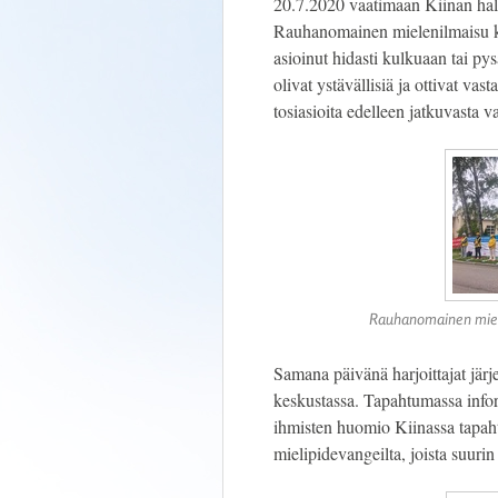
20.7.2020 vaatimaan Kiinan hall
Rauhanomainen mielenilmaisu ki
asioinut hidasti kulkuaan tai pys
olivat ystävällisiä ja ottivat vast
tosiasioita edelleen jatkuvasta v
Rauhanomainen miele
Samana päivänä harjoittajat jär
keskustassa. Tapahtumassa inform
ihmisten huomio Kiinassa tapahtu
mielipidevangeilta, joista suuri