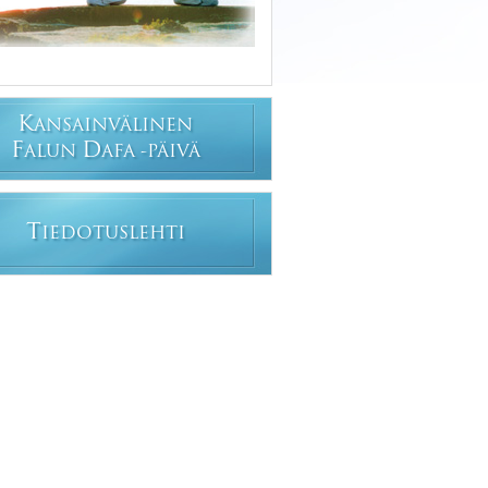
K
ANSAINVÄLINEN
F
D
ALUN
AFA -PÄIVÄ
T
IEDOTUSLEHTI