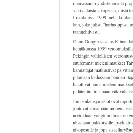
olemassaolo yhdistelemällä prop
väkivaltaista aivopesua, mistä 
Lokakuussa 1999, neljä kuukautt
lain, joka julisti ”harhaoppiset 
taannehtivasti.
Falun Gongin vastaus Kiinan k
heinäkuussa 1999 vetoomuksilla 
Pekingin valtiollisten vetoomust
suuremmat mielenilmaukset Taiv
kannattajat matkustivat päivittäi
pitämään kädessään banderolleja,
hajottivat nämä mielenilmaukset 
pidätettiin, toisinaan väkivaltaise
Ihmisoikeusjärjestöt ovat raporto
joutuvat kärsimään monenlaisist
arvioidaan vangitun ilman oikeu
alistetaan pakkotyölle, psykiatris
aivopesulle ja jopa sisäelinryöst