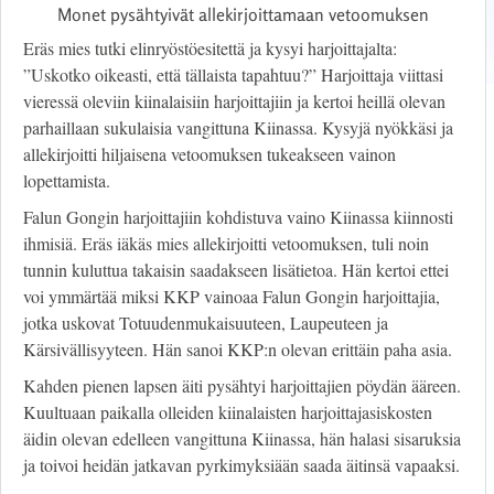
Monet pysähtyivät allekirjoittamaan vetoomuksen
Eräs mies tutki elinryöstöesitettä ja kysyi harjoittajalta:
”Uskotko oikeasti, että tällaista tapahtuu?” Harjoittaja viittasi
vieressä oleviin kiinalaisiin harjoittajiin ja kertoi heillä olevan
parhaillaan sukulaisia vangittuna Kiinassa. Kysyjä nyökkäsi ja
allekirjoitti hiljaisena vetoomuksen tukeakseen vainon
lopettamista.
Falun Gongin harjoittajiin kohdistuva vaino Kiinassa kiinnosti
ihmisiä. Eräs iäkäs mies allekirjoitti vetoomuksen, tuli noin
tunnin kuluttua takaisin saadakseen lisätietoa. Hän kertoi ettei
voi ymmärtää miksi KKP vainoaa Falun Gongin harjoittajia,
jotka uskovat Totuudenmukaisuuteen, Laupeuteen ja
Kärsivällisyyteen. Hän sanoi KKP:n olevan erittäin paha asia.
Kahden pienen lapsen äiti pysähtyi harjoittajien pöydän ääreen.
Kuultuaan paikalla olleiden kiinalaisten harjoittajasiskosten
äidin olevan edelleen vangittuna Kiinassa, hän halasi sisaruksia
ja toivoi heidän jatkavan pyrkimyksiään saada äitinsä vapaaksi.