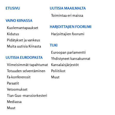
ETUSIVU
UUTISIA MAAILMALTA
Toimintaa eri maissa
VAINO KIINASSA
HARJOITTAJIEN FOORUMI
Kuolemantapaukset
Kidutus
Harjoittajien foorumi
Pidätykset ja vankeus
TUKI
Muita uutisia Kiinasta
Euroopan parlamentti
UUTISIA EUROOPASTA
Yhdistyneet kansakunnat
Viimeisimmät tapahtumat
Kansalaisjärjestöt
Totuuden selventäminen
Poliitikot
Fa-konferenssit
Muut
Paraatit
Vetoomukset
Tian Guo -marssiorkesteri
Mediassa
Muut