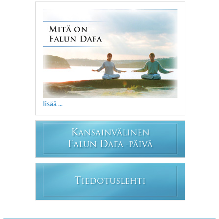
lisää ...
K
ANSAINVÄLINEN
F
D
ALUN
AFA -PÄIVÄ
T
IEDOTUSLEHTI