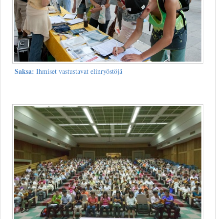
Saksa:
Ihmiset vastustavat elinryöstöjä