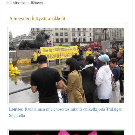
mainitsemaan lähteen.
Aiheeseen liittyvät artikkelit
Lontoo:
Rauhallinen mielenosoitus liikutti ohikulkijoita Trafalgar
Squarella