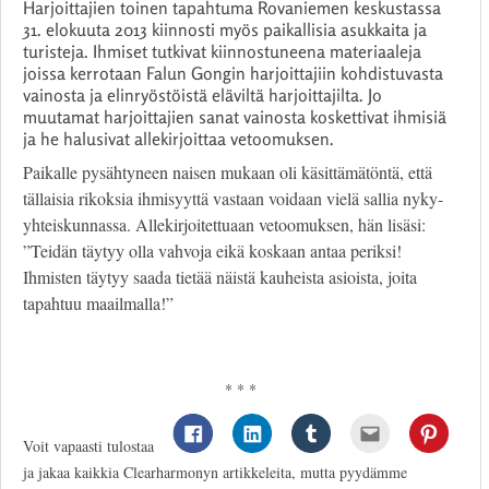
Harjoittajien toinen tapahtuma Rovaniemen keskustassa
31. elokuuta 2013 kiinnosti myös paikallisia asukkaita ja
turisteja. Ihmiset tutkivat kiinnostuneena materiaaleja
joissa kerrotaan Falun Gongin harjoittajiin kohdistuvasta
vainosta ja elinryöstöistä eläviltä harjoittajilta. Jo
muutamat harjoittajien sanat vainosta koskettivat ihmisiä
ja he halusivat allekirjoittaa vetoomuksen.
Paikalle pysähtyneen naisen mukaan oli käsittämätöntä, että
tällaisia rikoksia ihmisyyttä vastaan voidaan vielä sallia nyky-
yhteiskunnassa. Allekirjoitettuaan vetoomuksen, hän lisäsi:
”Teidän täytyy olla vahvoja eikä koskaan antaa periksi!
Ihmisten täytyy saada tietää näistä kauheista asioista, joita
tapahtuu maailmalla!”
* * *
Voit vapaasti tulostaa
ja jakaa kaikkia Clearharmonyn artikkeleita, mutta pyydämme