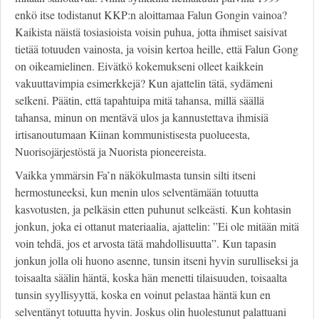
enkö itse todistanut KKP:n aloittamaa Falun Gongin vainoa?
Kaikista näistä tosiasioista voisin puhua, jotta ihmiset saisivat
tietää totuuden vainosta, ja voisin kertoa heille, että Falun Gong
on oikeamielinen. Eivätkö kokemukseni olleet kaikkein
vakuuttavimpia esimerkkejä? Kun ajattelin tätä, sydämeni
selkeni. Päätin, että tapahtuipa mitä tahansa, millä säällä
tahansa, minun on mentävä ulos ja kannustettava ihmisiä
irtisanoutumaan Kiinan kommunistisesta puolueesta,
Nuorisojärjestöstä ja Nuorista pioneereista.
Vaikka ymmärsin Fa’n näkökulmasta tunsin silti itseni
hermostuneeksi, kun menin ulos selventämään totuutta
kasvotusten, ja pelkäsin etten puhunut selkeästi. Kun kohtasin
jonkun, joka ei ottanut materiaalia, ajattelin: ”Ei ole mitään mitä
voin tehdä, jos et arvosta tätä mahdollisuutta”. Kun tapasin
jonkun jolla oli huono asenne, tunsin itseni hyvin surulliseksi ja
toisaalta säälin häntä, koska hän menetti tilaisuuden, toisaalta
tunsin syyllisyyttä, koska en voinut pelastaa häntä kun en
selventänyt totuutta hyvin. Joskus olin huolestunut palattuani