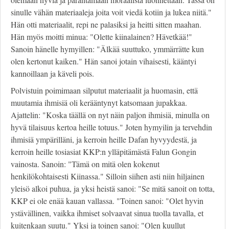
sinulle vähän materiaaleja joita voit viedä kotiin ja lukea niitä."
Hän otti materiaalit, repi ne palasiksi ja heitti sitten maahan.
Hän myös moitti minua: "Olette kiinalainen? Hävetkää!"
Sanoin hänelle hymyillen: "Älkää suuttuko, ymmärrätte kun
olen kertonut kaiken." Hän sanoi jotain vihaisesti, kääntyi
kannoillaan ja käveli pois.
Polvistuin poimimaan silputut materiaalit ja huomasin, että
muutamia ihmisiä oli kerääntynyt katsomaan jupakkaa.
Ajattelin: "Koska täällä on nyt näin paljon ihmisiä, minulla on
hyvä tilaisuus kertoa heille totuus." Joten hymyilin ja tervehdin
ihmisiä ympärilläni, ja kerroin heille Dafan hyvyydestä, ja
kerroin heille tosiasiat KKP:n ylläpitämästä Falun Gongin
vainosta. Sanoin: "Tämä on mitä olen kokenut
henkilökohtaisesti Kiinassa." Silloin siihen asti niin hiljainen
yleisö alkoi puhua, ja yksi heistä sanoi: "Se mitä sanoit on totta,
KKP ei ole enää kauan vallassa. "Toinen sanoi: "Olet hyvin
ystävällinen, vaikka ihmiset solvaavat sinua tuolla tavalla, et
kuitenkaan suutu." Yksi ja toinen sanoi: "Olen kuullut