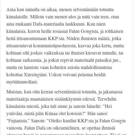
Aina kun minulla on aikaa, menen selventämään totuutta
kiinalaisille. Milloin vain menen ulos ja mitä vain teen, otan
aina mukaani Dafa-materiaalia laukkuuni. Kun näen
kiinalaisia, kerron heille tosiasiat Falun Gongista, ja rohkaisen
heitä irtisanoutumaan KKP:sta. Niiden ihmisten määrä, jotka
irtisanoutuvat kommunistipuolueesta, kasvaa joka kerta, mutta
kohtaan silti joskus vaikeuksia tai ihmiset kiroavat minulle, tai
kohtaan sarkasmia, ja jotkut repivät materiaalit palasiksi jne.,
mutta en lannistu vaan kohtelen asioita mahdollisuutena
kohottaa Xinxingiäni. Uskon voivani pelastaa heidät
myötätunnollani.
Muistan, kun olin kerran selventämässä totuutta, ja jakamassa
materiaaleja maanalaisen sisäänkäynnin edessä. Tervehdin
kiinalaista miestä, joka tuli sinne ja sanoin hänelle: "Hei
ystäväni, mistä päin Kiinaa olet kotoisin?" Hän sanoi:
"Fujianista.” Sanoin: "Oletko kuullut KKP:sta ja Falun Gongin
vainosta. Falun Dafa on oikeamielinen, se opettaa ihmisiä
olemaan hyviä ja parantamaan moraalista luonnettaan. Tässä on