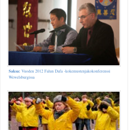
Saksa:
Vuoden 2012 Falun Dafa -kokemustenjakokonferenssi
Wewelsburgissa