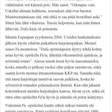
välittömästi veti kätensä pois. Hän sanoi: "Odotapas vain.
Uskallat uhmata hallitusta, seuraukset siitä ovat huonot.
Mainitsemattakaan sitä, että ehkä et saa pitää hostelliasi auki."
Sitten hän lähti vihaisena. Tunsin helpotusta, kun näin hänen
lähtevän, Dafa-kirja oli pelastettu.
Muutin Espanjaan syyskuussa 2004. Useiden hankaluuksien
jälkeen löysin vihdoin paikallisen harjoituspaikan. Mestari
sanoo Fa-luennoissa: ”Dafa opetuslapsien täytyy tehdä kolme
asiaa hyvin: opiskella Fa’ta, lähettää oikeamielisiä ajatuksia, ja
selventää totuus”. Alussa tunsin itseni hyvin masentuneeksi,
koska minulla ei pelkoni vuoksi ollut paljon sanottavaa, enkä
saanut kovin montaa irtisanoutumaan KKP:sta. Samalla näin,
että muut harjoittajat tuntuivat saavan palkkion, koska he
selvensivät totuuden pelastaakseen ihmisiä. Kun olin jakanut
kokemukseni muiden harjoittajien kanssa, löysin syyn, mikä oli
etten ollut opiskellut Fa’ta hyvin ja minulla oli pelon kiintymys.
Valaistuin Fa -opiskelun kautta siihen miksei minulla ole
mitään sanottavaa. Niinä synkkinä heinäkuun päivinä 1999