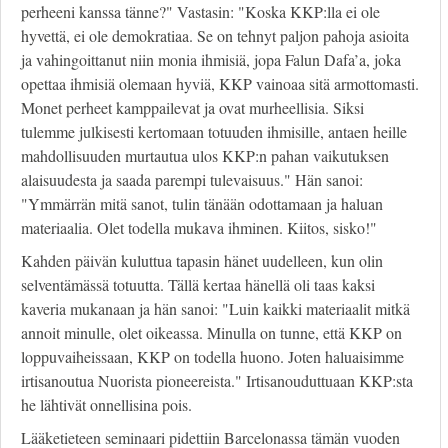
perheeni kanssa tänne?" Vastasin: "Koska KKP:lla ei ole
hyvettä, ei ole demokratiaa. Se on tehnyt paljon pahoja asioita
ja vahingoittanut niin monia ihmisiä, jopa Falun Dafa’a, joka
opettaa ihmisiä olemaan hyviä, KKP vainoaa sitä armottomasti.
Monet perheet kamppailevat ja ovat murheellisia. Siksi
tulemme julkisesti kertomaan totuuden ihmisille, antaen heille
mahdollisuuden murtautua ulos KKP:n pahan vaikutuksen
alaisuudesta ja saada parempi tulevaisuus." Hän sanoi:
"Ymmärrän mitä sanot, tulin tänään odottamaan ja haluan
materiaalia. Olet todella mukava ihminen. Kiitos, sisko!"
Kahden päivän kuluttua tapasin hänet uudelleen, kun olin
selventämässä totuutta. Tällä kertaa hänellä oli taas kaksi
kaveria mukanaan ja hän sanoi: "Luin kaikki materiaalit mitkä
annoit minulle, olet oikeassa. Minulla on tunne, että KKP on
loppuvaiheissaan, KKP on todella huono. Joten haluaisimme
irtisanoutua Nuorista pioneereista." Irtisanouduttuaan KKP:sta
he lähtivät onnellisina pois.
Lääketieteen seminaari pidettiin Barcelonassa tämän vuoden