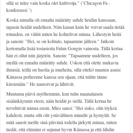
sillä se tulee vain koska olet kultivoija." (’Chicagon Fa -
konferenssi ’)
Koska minulla oli ennalta määrätty suhde heidän kanssaan,
tapasin heidät uudelleen. Niin kauan kuin he voivat saada tietää
totuuden, en välitä miten he kohtelivat minua. Lähestyin heitä
ja sanoin: ”Hei, se on kohtalo, tapaamme jälleen." Jatkoin
kertomalla lisää tosiasioita Falun Gongin vainosta. Tällä kertaa
hän ei ollut niin järjetön. Sanoin: "Tapaamme uudelleen, jos
meillä on ennalta määrätty suhde. Uskon että olette mukavia
ihmisiä, teillä on huolia ja murheita, sillä ettekö muuten asuisi
Kiinassa perheenne kanssa sen sijaan, että tulitte tänne
kärsimään." He nauroivat ja lähtivät.
Muutama päivä myöhemmin, kun tulin maanalaisen
sisäänkäynnin eteen, näin heidät jo siellä. Tällä kertaa he
tervehtivät minua ensin. Mies sanoi: "Hei sisko, olin töykeä
kahdesti, mutta silti olit ystävällinen minulle ja hymyilit. Se
mitä sanoit meille sinä päivänä todella järkytti minua, miten
tiedät, että elämäni ei sujunut hyvin Kiinassa ja että lähdin