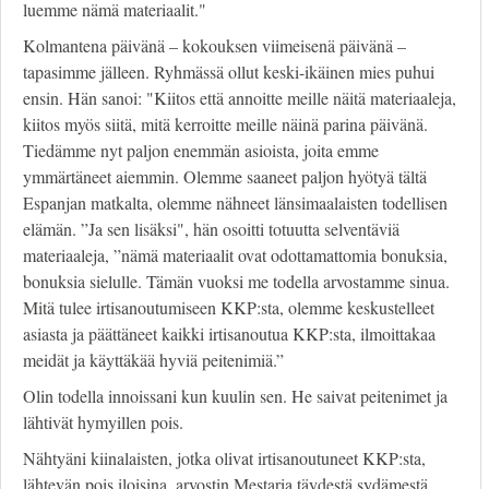
luemme nämä materiaalit."
Kolmantena päivänä – kokouksen viimeisenä päivänä –
tapasimme jälleen. Ryhmässä ollut keski-ikäinen mies puhui
ensin. Hän sanoi: "Kiitos että annoitte meille näitä materiaaleja,
kiitos myös siitä, mitä kerroitte meille näinä parina päivänä.
Tiedämme nyt paljon enemmän asioista, joita emme
ymmärtäneet aiemmin. Olemme saaneet paljon hyötyä tältä
Espanjan matkalta, olemme nähneet länsimaalaisten todellisen
elämän. ”Ja sen lisäksi", hän osoitti totuutta selventäviä
materiaaleja, ”nämä materiaalit ovat odottamattomia bonuksia,
bonuksia sielulle. Tämän vuoksi me todella arvostamme sinua.
Mitä tulee irtisanoutumiseen KKP:sta, olemme keskustelleet
asiasta ja päättäneet kaikki irtisanoutua KKP:sta, ilmoittakaa
meidät ja käyttäkää hyviä peitenimiä.”
Olin todella innoissani kun kuulin sen. He saivat peitenimet ja
lähtivät hymyillen pois.
Nähtyäni kiinalaisten, jotka olivat irtisanoutuneet KKP:sta,
lähtevän pois iloisina, arvostin Mestaria täydestä sydämestä.