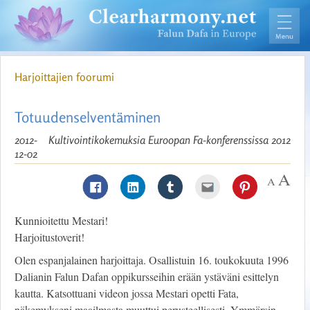
Harjoittajien foorumi
Totuudenselventäminen
2012-
Kultivointikokemuksia Euroopan Fa-konferenssissa 2012
12-02
Kunnioitettu Mestari!
Harjoitustoverit!
Olen espanjalainen harjoittaja. Osallistuin 16. toukokuuta 1996
Dalianin Falun Dafan oppikursseihin erään ystäväni esittelyn
kautta. Katsottuani videon jossa Mestari opetti Fata,
näkemykseni maailmasta muuttui perusteellisesti. Ymmärsin