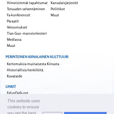
Viimeisimmät tapahtumat
Kansalaisjärjestöt
Totuuden selventäminen
Poliitikot
Fa-konferenssit
Muut
Paraatit
Vetoomukset
Tian Guo -marssiorkesteri
Mediassa
Muut
PERINTEINEN KIINALAINEN KULTTUURI
Kertomuksia muinaisesta Kiinasta
Historiallisia henkilöitä
Kuvataide
LINKIT
FalunDafa.org
Falun Dafa -informaatiokeskus
This website uses
Minghui.org
cookies to ensure
Riippumaton tutkimusraportti sisäelinryöstöistä
you get the best