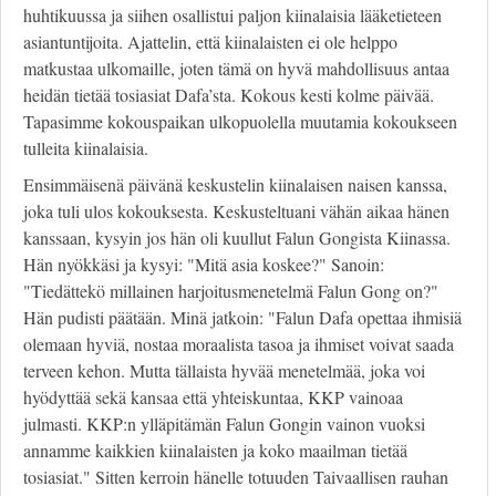
huhtikuussa ja siihen osallistui paljon kiinalaisia lääketieteen
asiantuntijoita. Ajattelin, että kiinalaisten ei ole helppo
matkustaa ulkomaille, joten tämä on hyvä mahdollisuus antaa
heidän tietää tosiasiat Dafa’sta. Kokous kesti kolme päivää.
Tapasimme kokouspaikan ulkopuolella muutamia kokoukseen
tulleita kiinalaisia.
Ensimmäisenä päivänä keskustelin kiinalaisen naisen kanssa,
joka tuli ulos kokouksesta. Keskusteltuani vähän aikaa hänen
kanssaan, kysyin jos hän oli kuullut Falun Gongista Kiinassa.
Hän nyökkäsi ja kysyi: "Mitä asia koskee?" Sanoin:
"Tiedättekö millainen harjoitusmenetelmä Falun Gong on?"
Hän pudisti päätään. Minä jatkoin: "Falun Dafa opettaa ihmisiä
olemaan hyviä, nostaa moraalista tasoa ja ihmiset voivat saada
terveen kehon. Mutta tällaista hyvää menetelmää, joka voi
hyödyttää sekä kansaa että yhteiskuntaa, KKP vainoaa
julmasti. KKP:n ylläpitämän Falun Gongin vainon vuoksi
annamme kaikkien kiinalaisten ja koko maailman tietää
tosiasiat." Sitten kerroin hänelle totuuden Taivaallisen rauhan