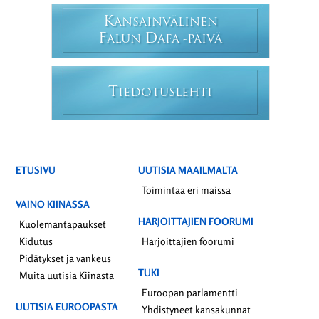
K
ANSAINVÄLINEN
F
D
ALUN
AFA -PÄIVÄ
T
IEDOTUSLEHTI
ETUSIVU
UUTISIA MAAILMALTA
Toimintaa eri maissa
VAINO KIINASSA
HARJOITTAJIEN FOORUMI
Kuolemantapaukset
Kidutus
Harjoittajien foorumi
Pidätykset ja vankeus
TUKI
Muita uutisia Kiinasta
Euroopan parlamentti
UUTISIA EUROOPASTA
Yhdistyneet kansakunnat