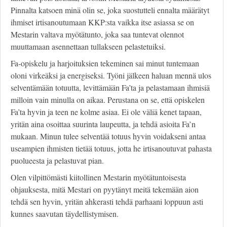
Pinnalta katsoen minä olin se, joka suostutteli ennalta määrätyt
ihmiset irtisanoutumaan KKP:sta vaikka itse asiassa se on
Mestarin valtava myötätunto, joka saa tuntevat olennot
muuttamaan asennettaan tullakseen pelastetuiksi.
Fa-opiskelu ja harjoituksien tekeminen sai minut tuntemaan
oloni virkeäksi ja energiseksi. Työni jälkeen haluan mennä ulos
selventämään totuutta, levittämään Fa’ta ja pelastamaan ihmisiä
milloin vain minulla on aikaa. Perustana on se, että opiskelen
Fa’ta hyvin ja teen ne kolme asiaa. Ei ole väliä kenet tapaan,
yritän aina osoittaa suurinta laupeutta, ja tehdä asioita Fa’n
mukaan. Minun tulee selventää totuus hyvin voidakseni antaa
useampien ihmisten tietää totuus, jotta he irtisanoutuvat pahasta
puolueesta ja pelastuvat pian.
Olen vilpittömästi kiitollinen Mestarin myötätuntoisesta
ohjauksesta, mitä Mestari on pyytänyt meitä tekemään aion
tehdä sen hyvin, yritän ahkerasti tehdä parhaani loppuun asti
kunnes saavutan täydellistymisen.