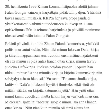
20. heinäkuuta 1999 Kiinan kommunistipuolue aloitti julman
Falun Gongin vainon ja harjoittajia pidätettiin paljon. Yhtäkkiä
taivas muuttui mustaksi. KKP:n herjaava propaganda ei
yksinkertaisesti vaikuttanut todelliseen kultivoijaan. Illalla
opiskelimme Fa’ta ja teimme harjoituksia ja päivällä menimme
ulos selventämään totuutta Falun Gongista.
Eräänä päivänä, kun luin Zhuan Falunia konttorissa, yhtäkkiä
poliisi murtautui sisään. Hän näki minun lukevan Dafa -kirjaa
ja kiirehti nappaamaan sen. Tuolloin ensimmäinen ajatukseni
oli että minun ei pidä antaa hänen ottaa kirjaa, minun täytyy
suojella Dafa-kirjaa. Juoksin pöydän ympäri. Lopulta hän
uhkaili minua: "Anna minulle kirja, ja kirjoita katumuskirje niin
selviydyt asiasta hienosti." Vastasin: "En anna sinulle kirjaa,
kultivoin Dafa’a tullakseni hyväksi ihmiseksi eikä siinä ole
mitään väärää, en kirjoita katumuskirjettä." Hän yritti ottaa
minut kiinni uudelleen, mutta laitoin kirjan vaatteideni sisään.
Mielessäni ajattelin: "Mestari suojele minua, älä anna hänen
ottaa kirjaa.” Niin pian kuin minulla oli tämä ajatus hän