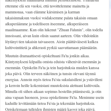
ettemme elä sen vuoksi, että tavoittelemme mainetta ja
mammonaa, vaan elämme kärsimisen ja karman
takaisinmaksun vuoksi voidaksemme palata takaisin omaan
alkuperäämme ja todelliseen itseemme, alkuperäiseen
maailmaamme. Kun olin lukenut "Zhuan Falunin", olin todella
innoissani, aivan kuin olisin saanut aarteen. Olin vihdoinkin
löytänyt tien takaisin taivaaseen. Aioin päättäväisesti kulkea
kultivointitietä ja ahkerasti pyrkiä saavuttamaan päämäärän.
Muutuin dramaattisesti opiskeltuani Fa’ta jonkin aikaa.
Kiintymykseni kilpailla omista eduista vähenivät enemmän ja
enemmän. Opiskelin Fa’ta ja tein harjoituksia muiden kanssa
joka päivä. Olin terveen näköinen ja tunsin olevani täynnä
energiaa. Annoin myös tietoa Fa’sta sukulaisilleni ja ystävilleni
ja kerroin heille kokemistani muutoksista alettuani kultivoida.
Minulla oli siihen aikaan sopimus hostellin pitämisestä, ja otin
aina vapaan huoneen, jossa opiskelimme Fa’ta. Menimme usein
kaduille levittämään tietoa Fa’sta ja tekemään harjoituksia.
Opiskelemaan tulleiden ihmisten määrä kasvoi joka päivä.