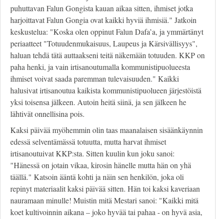
puhuttavan Falun Gongista kauan aikaa sitten, ihmiset jotka
harjoittavat Falun Gongia ovat kaikki hyviä ihmisiä." Jatkoin
keskustelua: "Koska olen oppinut Falun Dafa’a, ja ymmärtänyt
periaatteet "Totuudenmukaisuus, Laupeus ja Kärsivällisyys",
haluan tehdä tätä auttaakseni teitä näkemään totuuden. KKP on
paha henki, ja vain irtisanoutumalla kommunistipuolueesta
ihmiset voivat saada paremman tulevaisuuden." Kaikki
halusivat irtisanoutua kaikista kommunistipuolueen järjestöistä
yksi toisensa jälkeen. Autoin heitä siinä, ja sen jälkeen he
lähtivät onnellisina pois.
Kaksi päivää myöhemmin olin taas maanalaisen sisäänkäynnin
edessä selventämässä totuutta, mutta harvat ihmiset
irtisanoutuivat KKP:sta. Sitten kuulin kun joku sanoi:
"Hänessä on jotain vikaa, kirosin hänelle mutta hän on yhä
täällä." Katsoin ääntä kohti ja näin sen henkilön, joka oli
repinyt materiaalit kaksi päivää sitten. Hän toi kaksi kaveriaan
nauramaan minulle! Muistin mitä Mestari sanoi: "Kaikki mitä
koet kultivoinnin aikana – joko hyvää tai pahaa - on hyvä asia,