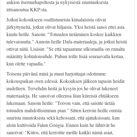
aukion itsemurhapoltosta ja nykyisestä suuntauksesta
irtisanoutua KKP:sta.
Jotkut kokoukseen osallistuneista kiinalaisista olivat
järkyttyneitä, jotkut olivat hiljaisia. Yksi heistä sanoi ettei asia
kuulu heille. Sanoin: "Totuuden tietäminen koskee kaikkien
tulevaisuutta." Annoin heille Dafa-materiaaleja, ja jotkut heistä
ottivat niitä. Lisäsin: "Se että tapaamme ulkomailla on ennalta
määrätty kohtalonsuhde. Puhun teille lisää seuraavalla kertaa,
kun olette vapaalla."
Toisena päivänä minä ja muut harjoittajat odotimme
kokouspaikan oven edessä. Kokouksen jälkeen tapasin heidät
uudelleen. Tervehdin heitä ja kysyin jos he olivat lukeneet
materiaaleja. He sanoivat olleensa liian kiireisiä ehtiäkseen
lukemaan. Sanoin heille: "Toivon vain, että saisitte tietää
totuuden mahdollisimman pian." Sitten kerroin heille omista
suurista muutoksista sekä kehossani, että ajatuksissani, kun
aloin kultivoida Falun Gongia. Ennen kuin he lähtivät he
sanoivat: "Kiitos, että kerroitte meille kaikki nämä asiat,