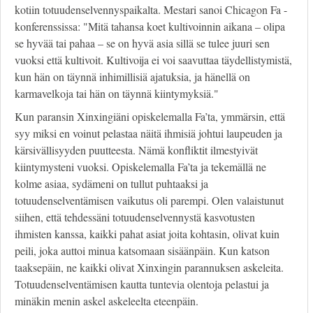
kotiin totuudenselvennyspaikalta. Mestari sanoi Chicagon Fa -
konferenssissa: "Mitä tahansa koet kultivoinnin aikana – olipa
se hyvää tai pahaa – se on hyvä asia sillä se tulee juuri sen
vuoksi että kultivoit. Kultivoija ei voi saavuttaa täydellistymistä,
kun hän on täynnä inhimillisiä ajatuksia, ja hänellä on
karmavelkoja tai hän on täynnä kiintymyksiä."
Kun paransin Xinxingiäni opiskelemalla Fa’ta, ymmärsin, että
syy miksi en voinut pelastaa näitä ihmisiä johtui laupeuden ja
kärsivällisyyden puutteesta. Nämä konfliktit ilmestyivät
kiintymysteni vuoksi. Opiskelemalla Fa’ta ja tekemällä ne
kolme asiaa, sydämeni on tullut puhtaaksi ja
totuudenselventämisen vaikutus oli parempi. Olen valaistunut
siihen, että tehdessäni totuudenselvennystä kasvotusten
ihmisten kanssa, kaikki pahat asiat joita kohtasin, olivat kuin
peili, joka auttoi minua katsomaan sisäänpäin. Kun katson
taaksepäin, ne kaikki olivat Xinxingin parannuksen askeleita.
Totuudenselventämisen kautta tuntevia olentoja pelastui ja
minäkin menin askel askeleelta eteenpäin.